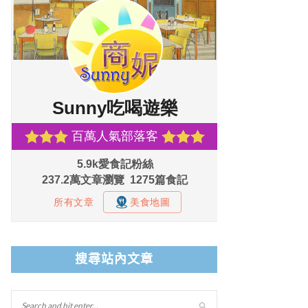
搜尋站內文章