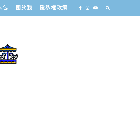
人包
關於我
隱私權政策