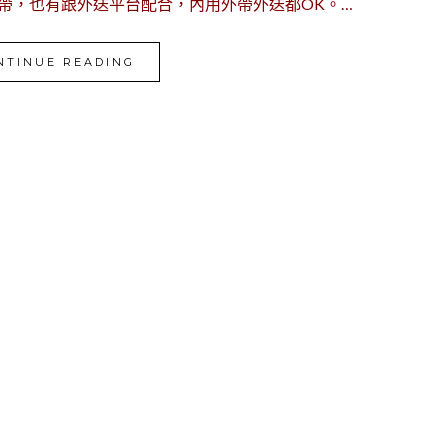
帶，也有跟外送平台配合，內用外帶外送都OK。…
NTINUE READING