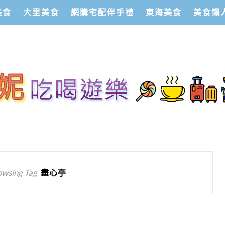
美食
大里美食
網購宅配伴手禮
東海美食
美食懶
owsing Tag
盡心亭