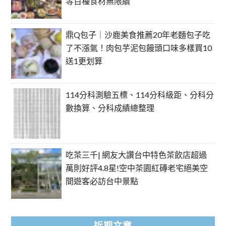
等百種食材無限續
鼎Q包子｜沙鹿美食推薦20年老麵包子吃
了不漲氣！肉包芋泥包饅頭口味多樣買10
送1更划算
114分科測驗五標、114分科級距、分科分
數換算、分科成績總整理
吃茶三千| 網友大讚台中特色茶飲店超過
萬則好評4.8星!空中茶園紅磚老宅絕美空
間遊客必訪台中景點
近期文章