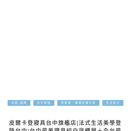
中部-遊樂
台中景點
特賣會、展場好康分享
生活綜合
2025-07-29
皮爾卡登寢具台中旗艦店|法式生活美學登
陸台中!台中最美寢具純白貨櫃屋＋全台最