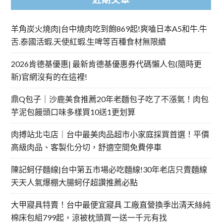
羊角炭火燒肉|台中燒肉吃到飽869起!爽嗑日本A5和牛.牛
舌.泰國活蝦.天使紅蝦.生啤等百種食材無限續
2026肯德基優惠| 最新肯德基優惠券代碼懶人包(隨時更
新)官網沒有的在這裡!
鼎Q包子｜沙鹿美食推薦20年老麵包子吃了不漲氣！肉包
芋泥包饅頭口味多樣買10送1更划算
肉搏站北屯店｜台中最美肉品超市小家庭採買首選！平價
高級肉品、客製化分切，舒適空間免費停車
陳記蚵仔麵線|台中第五市場必吃麵線!30年老店只賣麵線
天天人氣爆棚大腸蚵仔超讚推薦必點
大甲寢具特賣！台中最便宜寢具 工廠直營換季出清天絲純
棉床包組799起，涼被枕頭買一送一千元有找