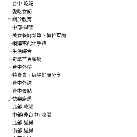
台中-吃喝
愛吃食記
關於教育
中部-遊樂
美食餐廳菜單、價位查詢
網購宅配伴手禮
生活綜合
奇摩首頁餐廳
台中外帶
特賣會、展場好康分享
台中外送
台中景點
快樂廚房
北部-吃喝
中部(非台中)-吃喝
北部-遊樂
南部-遊樂