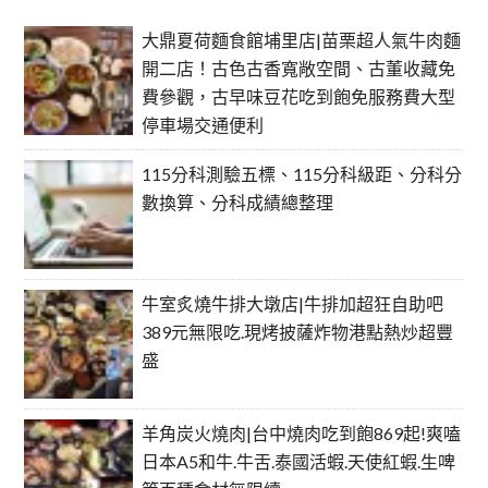
大鼎夏荷麵食館埔里店|苗栗超人氣牛肉麵
開二店！古色古香寬敞空間、古董收藏免
費參觀，古早味豆花吃到飽免服務費大型
停車場交通便利
115分科測驗五標、115分科級距、分科分
數換算、分科成績總整理
牛室炙燒牛排大墩店|牛排加超狂自助吧
389元無限吃.現烤披薩炸物港點熱炒超豐
盛
羊角炭火燒肉|台中燒肉吃到飽869起!爽嗑
日本A5和牛.牛舌.泰國活蝦.天使紅蝦.生啤