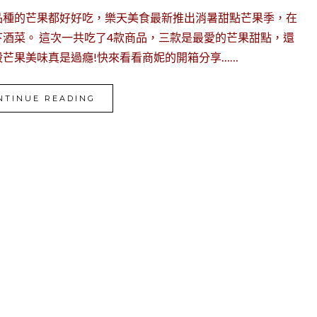
品種的芒果都好好吃，樂天美食最新推出消暑甜點芒果季，在
酒菜。 這次一共吃了4款商品，三款是最愛的芒果甜點，還
芒果美味真是過癮!快來看看商妮的開箱分享……
NTINUE READING