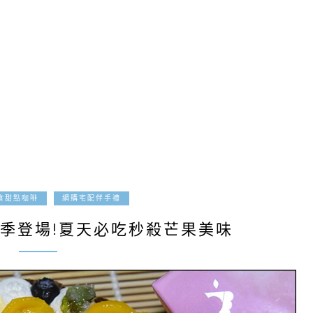
2017-08-01
食甜點咖啡
網購宅配伴手禮
季登場!夏天必吃秒殺芒果美味