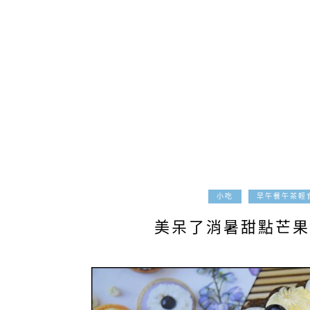
小吃
早午餐午茶輕
美呆了消暑甜點芒果