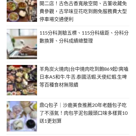
開二店！古色古香寬敞空間、古董收藏免
費參觀，古早味豆花吃到飽免服務費大型
停車場交通便利
115分科測驗五標、115分科級距、分科分
數換算、分科成績總整理
羊角炭火燒肉|台中燒肉吃到飽869起!爽嗑
日本A5和牛.牛舌.泰國活蝦.天使紅蝦.生啤
等百種食材無限續
鼎Q包子｜沙鹿美食推薦20年老麵包子吃
了不漲氣！肉包芋泥包饅頭口味多樣買10
送1更划算