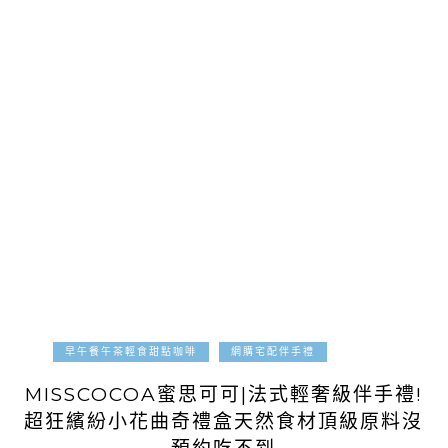
2021-03-13
早午餐午茶輕食甜點咖啡
網購宅配伴手禮
MISSCOCOA蜜思可可|法式輕奢級伴手禮!
超狂繽紛小花曲奇禮盒天然食材頂級原料沒