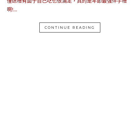
僅送禮有面子自己吃也很滿足，真的是年節最強伴手禮
啊!…
CONTINUE READING