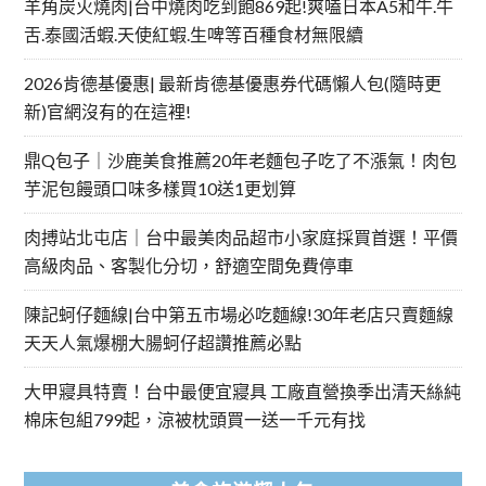
羊角炭火燒肉|台中燒肉吃到飽869起!爽嗑日本A5和牛.牛
舌.泰國活蝦.天使紅蝦.生啤等百種食材無限續
2026肯德基優惠| 最新肯德基優惠券代碼懶人包(隨時更
新)官網沒有的在這裡!
鼎Q包子｜沙鹿美食推薦20年老麵包子吃了不漲氣！肉包
芋泥包饅頭口味多樣買10送1更划算
肉搏站北屯店｜台中最美肉品超市小家庭採買首選！平價
高級肉品、客製化分切，舒適空間免費停車
陳記蚵仔麵線|台中第五市場必吃麵線!30年老店只賣麵線
天天人氣爆棚大腸蚵仔超讚推薦必點
大甲寢具特賣！台中最便宜寢具 工廠直營換季出清天絲純
棉床包組799起，涼被枕頭買一送一千元有找