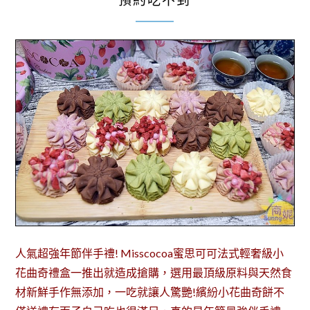
預約吃不到
人氣超強年節伴手禮! Misscocoa蜜思可可法式輕奢級小
花曲奇禮盒一推出就造成搶購，選用最頂級原料與天然食
材新鮮手作無添加，一吃就讓人驚艷!繽紛小花曲奇餅不