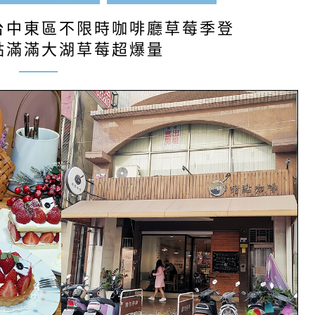
台中東區不限時咖啡廳草莓季登
點滿滿大湖草莓超爆量