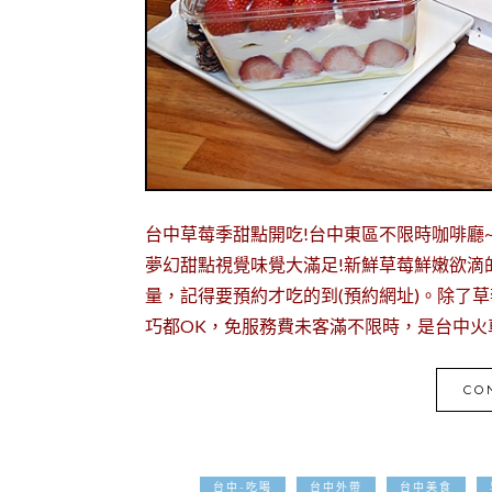
台中草莓季甜點開吃!台中東區不限時咖啡廳
夢幻甜點視覺味覺大滿足!新鮮草莓鮮嫩欲滴
量，記得要預約才吃的到(預約網址)。除了
巧都OK，免服務費未客滿不限時，是台中火
CO
台中-吃喝
台中外帶
台中美食