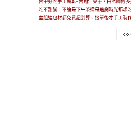
台中好吃手工餅乾~舌蹦洋菓子，由老師傅
吃不甜膩，不論是下午茶還是追劇時光都想
盒組連包材都免費超划算。接單後才手工製
CO