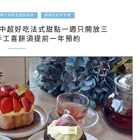
2021-02-08
午餐午茶輕食甜點咖啡
網購宅配伴手禮
台中超好吃法式甜點一週只開放三
手工喜餅須提前一年預約