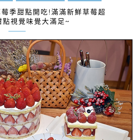
草莓季甜點開吃!滿滿新鮮草莓超
甜點視覺味覺大滿足~