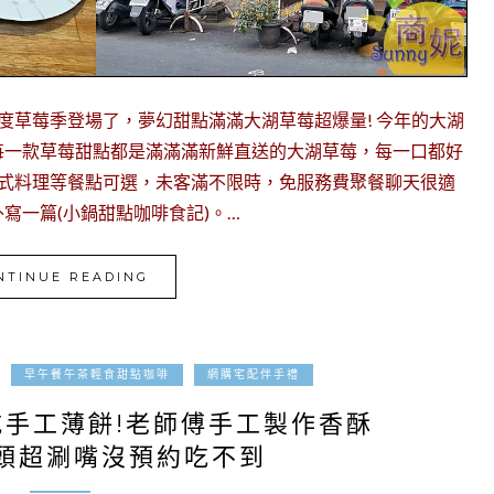
度草莓季登場了，夢幻甜點滿滿大湖草莓超爆量! 今年的大湖
每一款草莓甜點都是滿滿滿新鮮直送的大湖草莓，每一口都好
義式料理等餐點可選，未客滿不限時，免服務費聚餐聊天很適
寫一篇(小鍋甜點咖啡食記)。…
NTINUE READING
2021-03-15
早午餐午茶輕食甜點咖啡
網購宅配伴手禮
吃手工薄餅!老師傅手工製作香酥
頭超涮嘴沒預約吃不到