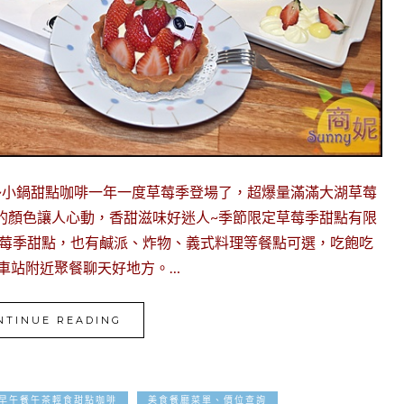
~小鍋甜點咖啡一年一度草莓季登場了，超爆量滿滿大湖草莓
的顏色讓人心動，香甜滋味好迷人~季節限定草莓季甜點有限
草莓季甜點，也有鹹派、炸物、義式料理等餐點可選，吃飽吃
車站附近聚餐聊天好地方。…
NTINUE READING
2022-11-28
早午餐午茶輕食甜點咖啡
美食餐廳菜單、價位查詢