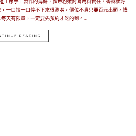
多道工序手工製作的薄餅，顏色粉嫩討喜用料實在，香酥脆好
吃，一口接一口停不下來很涮嘴，價位不貴只要百元出頭，禮
作每天有限量，一定要先預約才吃的到。…
NTINUE READING