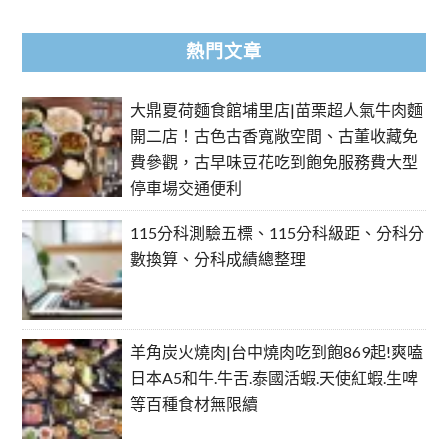
熱門文章
大鼎夏荷麵食館埔里店|苗栗超人氣牛肉麵
開二店！古色古香寬敞空間、古董收藏免
費參觀，古早味豆花吃到飽免服務費大型
停車場交通便利
115分科測驗五標、115分科級距、分科分
數換算、分科成績總整理
羊角炭火燒肉|台中燒肉吃到飽869起!爽嗑
日本A5和牛.牛舌.泰國活蝦.天使紅蝦.生啤
等百種食材無限續