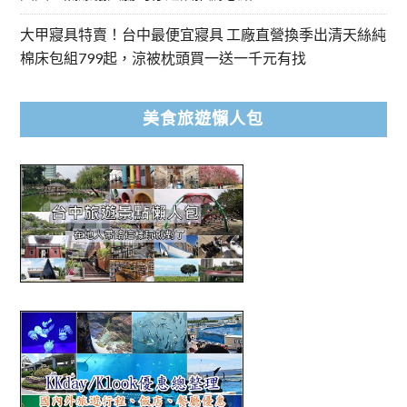
大甲寢具特賣！台中最便宜寢具 工廠直營換季出清天絲純
棉床包組799起，涼被枕頭買一送一千元有找
美食旅遊懶人包