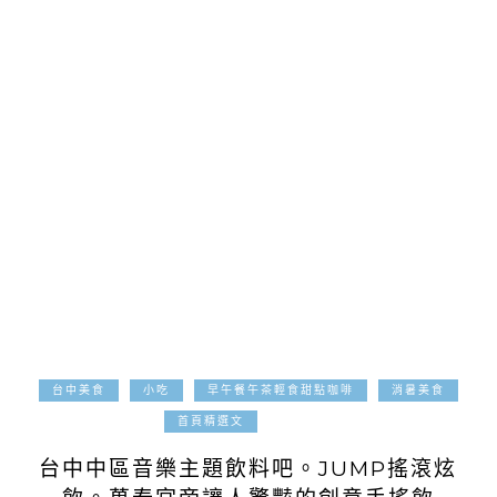
台中美食
小吃
早午餐午茶輕食甜點咖啡
消暑美食
2017-03-13
首頁精選文
台中中區音樂主題飲料吧。JUMP搖滾炫