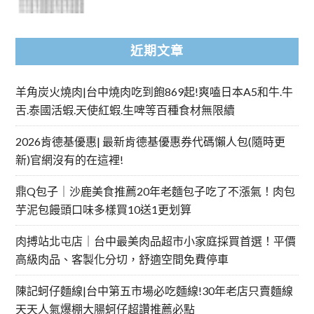
近期文章
羊角炭火燒肉|台中燒肉吃到飽869起!爽嗑日本A5和牛.牛
舌.泰國活蝦.天使紅蝦.生啤等百種食材無限續
2026肯德基優惠| 最新肯德基優惠券代碼懶人包(隨時更
新)官網沒有的在這裡!
鼎Q包子｜沙鹿美食推薦20年老麵包子吃了不漲氣！肉包
芋泥包饅頭口味多樣買10送1更划算
肉搏站北屯店｜台中最美肉品超市小家庭採買首選！平價
高級肉品、客製化分切，舒適空間免費停車
陳記蚵仔麵線|台中第五市場必吃麵線!30年老店只賣麵線
天天人氣爆棚大腸蚵仔超讚推薦必點