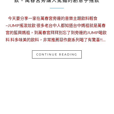
飲。萬春宮旁讓人驚豔的創意手搖飲
今天要分享一家在萬春宮旁邊的音樂主題飲料輕食
~JUMP搖滾炫飲 很多老台中人都知道台中媽祖就是萬春
宮的藍興媽祖，到萬春宮拜拜別忘了到旁邊的JUMP喝飲
料 料多味美的飲料，非常推薦惡作劇系列喝了有驚喜!!…
CONTINUE READING