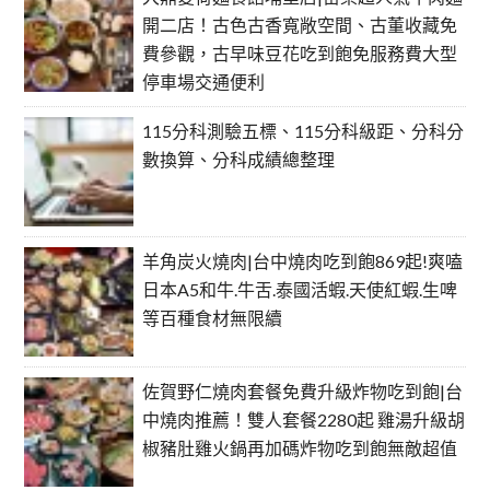
開二店！古色古香寬敞空間、古董收藏免
費參觀，古早味豆花吃到飽免服務費大型
停車場交通便利
115分科測驗五標、115分科級距、分科分
數換算、分科成績總整理
羊角炭火燒肉|台中燒肉吃到飽869起!爽嗑
日本A5和牛.牛舌.泰國活蝦.天使紅蝦.生啤
等百種食材無限續
佐賀野仁燒肉套餐免費升級炸物吃到飽|台
中燒肉推薦！雙人套餐2280起 雞湯升級胡
椒豬肚雞火鍋再加碼炸物吃到飽無敵超值