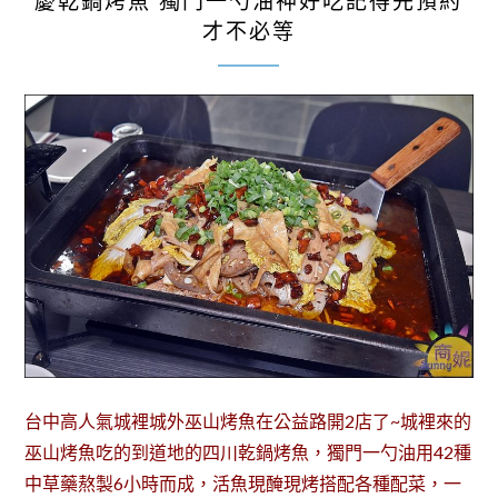
慶乾鍋烤魚 獨門一勺油神好吃記得先預約
才不必等
台中高人氣城裡城外巫山烤魚在公益路開2店了~城裡來的
巫山烤魚吃的到道地的四川乾鍋烤魚，獨門一勺油用42種
中草藥熬製6小時而成，活魚現醃現烤搭配各種配菜，一