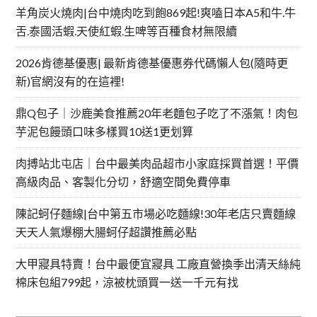
羊角炭火燒肉|台中燒肉吃到飽869起!爽嗑日本A5和牛.牛
舌.泰國活蝦.天使紅蝦.生啤等百種食材無限續
2026肯德基優惠| 最新肯德基優惠券代碼懶人包(隨時更
新)官網沒有的在這裡!
鼎Q包子｜沙鹿美食推薦20年老麵包子吃了不漲氣！肉包
芋泥包饅頭口味多樣買10送1更划算
肉搏站北屯店｜台中最美肉品超市小家庭採買首選！平價
高級肉品、客製化分切，舒適空間免費停車
陳記蚵仔麵線|台中第五市場必吃麵線!30年老店只賣麵線
天天人氣爆棚大腸蚵仔超讚推薦必點
大甲寢具特賣！台中最便宜寢具 工廠直營換季出清天絲純
棉床包組799起，涼被枕頭買一送一千元有找