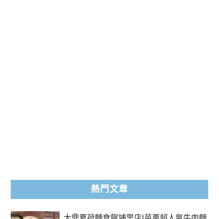
熱門文章
大鼎夏荷麵食館埔里店|苗栗超人氣牛肉麵