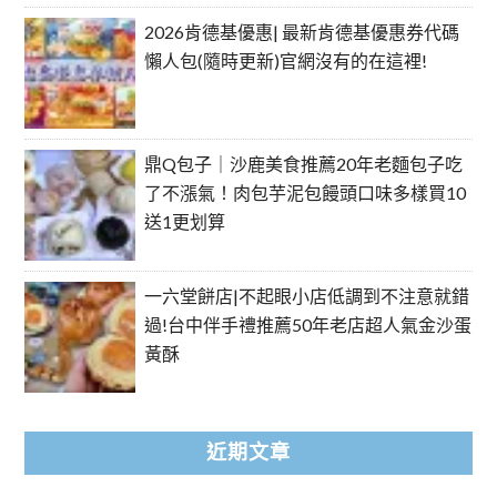
2026肯德基優惠| 最新肯德基優惠券代碼
懶人包(隨時更新)官網沒有的在這裡!
鼎Q包子｜沙鹿美食推薦20年老麵包子吃
了不漲氣！肉包芋泥包饅頭口味多樣買10
送1更划算
一六堂餅店|不起眼小店低調到不注意就錯
過!台中伴手禮推薦50年老店超人氣金沙蛋
黃酥
近期文章