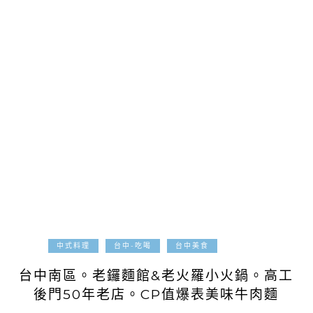
2013-06-13
中式料理
台中-吃喝
台中美食
台中南區。老鑼麵館&老火羅小火鍋。高工
後門50年老店。CP值爆表美味牛肉麵