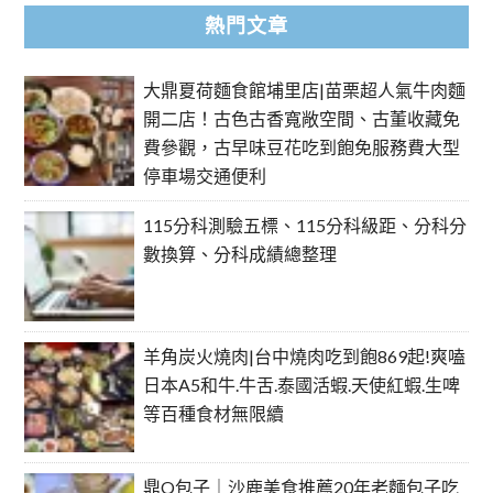
熱門文章
大鼎夏荷麵食館埔里店|苗栗超人氣牛肉麵
開二店！古色古香寬敞空間、古董收藏免
費參觀，古早味豆花吃到飽免服務費大型
停車場交通便利
115分科測驗五標、115分科級距、分科分
數換算、分科成績總整理
羊角炭火燒肉|台中燒肉吃到飽869起!爽嗑
日本A5和牛.牛舌.泰國活蝦.天使紅蝦.生啤
等百種食材無限續
鼎Q包子｜沙鹿美食推薦20年老麵包子吃