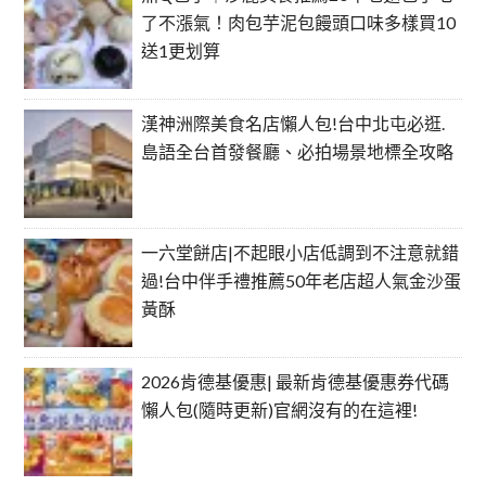
了不漲氣！肉包芋泥包饅頭口味多樣買10
送1更划算
漢神洲際美食名店懶人包!台中北屯必逛.
島語全台首發餐廳、必拍場景地標全攻略
一六堂餅店|不起眼小店低調到不注意就錯
過!台中伴手禮推薦50年老店超人氣金沙蛋
黃酥
2026肯德基優惠| 最新肯德基優惠券代碼
懶人包(隨時更新)官網沒有的在這裡!