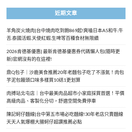
近期文章
羊角炭火燒肉|台中燒肉吃到飽869起!爽嗑日本A5和牛.牛
舌.泰國活蝦.天使紅蝦.生啤等百種食材無限續
2026肯德基優惠| 最新肯德基優惠券代碼懶人包(隨時更
新)官網沒有的在這裡!
鼎Q包子｜沙鹿美食推薦20年老麵包子吃了不漲氣！肉包
芋泥包饅頭口味多樣買10送1更划算
肉搏站北屯店｜台中最美肉品超市小家庭採買首選！平價
高級肉品、客製化分切，舒適空間免費停車
陳記蚵仔麵線|台中第五市場必吃麵線!30年老店只賣麵線
天天人氣爆棚大腸蚵仔超讚推薦必點