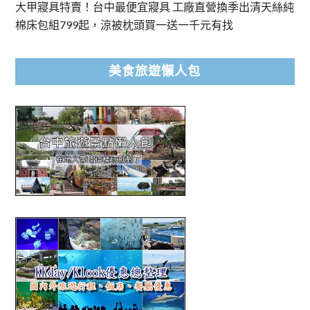
大甲寢具特賣！台中最便宜寢具 工廠直營換季出清天絲純
棉床包組799起，涼被枕頭買一送一千元有找
美食旅遊懶人包