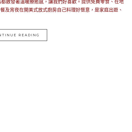
落都散發著溫暖療癒感，讓我們好喜歡。提供免費零食、在地
早餐及宵夜在開美式放式廚房自己料理好愜意，是家庭出遊、
NTINUE READING