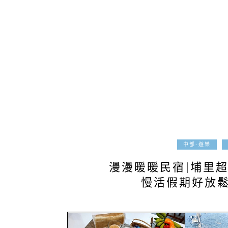
中部-遊樂
漫漫暖暖民宿|埔里超
慢活假期好放