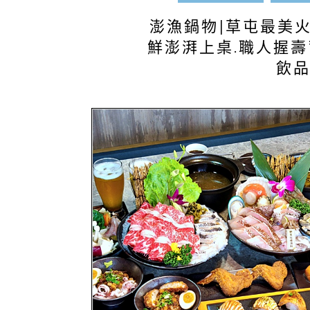
澎漁鍋物|草屯最美
鮮澎湃上桌.職人握壽
飲品