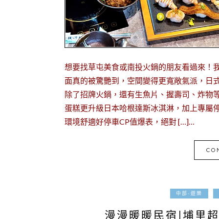
想要找草屯美食或南投火鍋的朋友看過來！我
面真的被驚艷到，空間變得更寬敞氣派，日
除了招牌火鍋，還有生魚片、握壽司、炸物
蛋糕更升級日本哈根達斯冰淇淋，加上專屬
環境舒適好停車CP值爆表，絕對 […]…
CO
中部-遊樂
漫漫暖暖民宿|埔里超