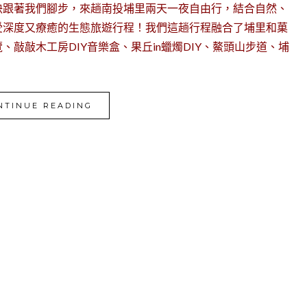
快跟著我們腳步，來趟南投埔里兩天一夜自由行，結合自然、
受深度又療癒的生態旅遊行程！我們這趟行程融合了埔里和菓
敲敲木工房DIY音樂盒、果丘in蠟燭DIY、鰲頭山步道、埔
NTINUE READING