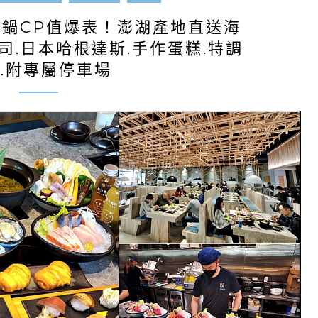
火鍋CP值爆表！澎湖產地直送海
司.日本哈根達斯.手作蛋糕.特調
.附專屬停車場