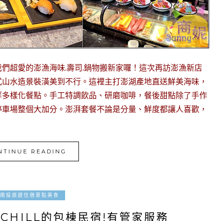
們超愛的澎漁海味.壽司.鍋物搬新家囉！這次再訪澎漁新店
式山水造景裝潢美到不行。這裡主打澎湖產地直送鮮美海味，
等多樣化餐點。手工特調飲品、研磨咖啡，餐後甜點除了手作
停車場整個大加分。澎湃套餐不論是分量、鮮度都讓人喜歡，
NTINUE READING
2025-08-04
南投旅遊住宿景點美食
CHILL的包棟民宿!有管家服務