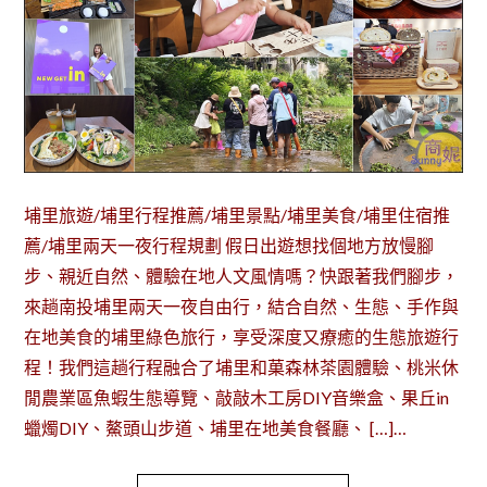
埔里旅遊/埔里行程推薦/埔里景點/埔里美食/埔里住宿推
薦/埔里兩天一夜行程規劃 假日出遊想找個地方放慢腳
步、親近自然、體驗在地人文風情嗎？快跟著我們腳步，
來趟南投埔里兩天一夜自由行，結合自然、生態、手作與
在地美食的埔里綠色旅行，享受深度又療癒的生態旅遊行
程！我們這趟行程融合了埔里和菓森林茶園體驗、桃米休
閒農業區魚蝦生態導覽、敲敲木工房DIY音樂盒、果丘in
蠟燭DIY、鰲頭山步道、埔里在地美食餐廳、 […]…