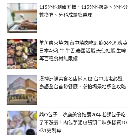
115分科測驗五標、115分科級距、分科分
數換算、分科成績總整理
羊角炭火燒肉|台中燒肉吃到飽869起!爽嗑
日本A5和牛.牛舌.泰國活蝦.天使紅蝦.生啤
等百種食材無限續
漢神洲際美食名店懶人包!台中北屯必逛.
島語全台首發餐廳、必拍場景地標全攻略
鼎Q包子｜沙鹿美食推薦20年老麵包子吃
了不漲氣！肉包芋泥包饅頭口味多樣買10
送1更划算