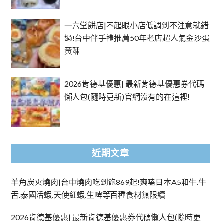
一六堂餅店|不起眼小店低調到不注意就錯
過!台中伴手禮推薦50年老店超人氣金沙蛋
黃酥
2026肯德基優惠| 最新肯德基優惠券代碼
懶人包(隨時更新)官網沒有的在這裡!
近期文章
羊角炭火燒肉|台中燒肉吃到飽869起!爽嗑日本A5和牛.牛
舌.泰國活蝦.天使紅蝦.生啤等百種食材無限續
2026肯德基優惠| 最新肯德基優惠券代碼懶人包(隨時更