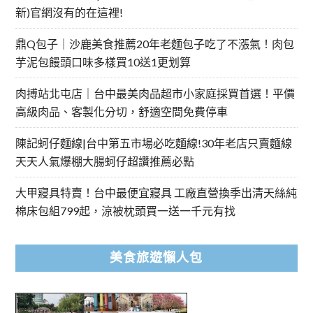
新)官網沒有的在這裡!
鼎Q包子｜沙鹿美食推薦20年老麵包子吃了不漲氣！肉包
芋泥包饅頭口味多樣買10送1更划算
肉搏站北屯店｜台中最美肉品超市小家庭採買首選！平價
高級肉品、客製化分切，舒適空間免費停車
陳記蚵仔麵線|台中第五市場必吃麵線!30年老店只賣麵線
天天人氣爆棚大腸蚵仔超讚推薦必點
大甲寢具特賣！台中最便宜寢具 工廠直營換季出清天絲純
棉床包組799起，涼被枕頭買一送一千元有找
美食旅遊懶人包