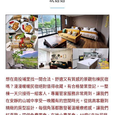
玩透透
想在南投埔里找一間合法、舒適又有質感的景觀包棟民宿
嗎？漫漫暖暖民宿絕對值得收藏。有合格營業登記，一整
棟一天只接待一組客人，專屬管家服務非常周到，讓我們
在安靜的山城中享受一晚獨有的悠閒時光。從挑高客廳到
精緻的房型設計，每個角落都散發著溫暖療癒感，讓我們
好喜歡。提供免費零食、在地小農美食、18度C生吐司早