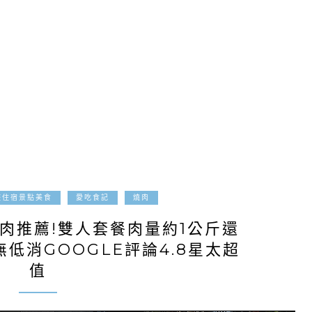
2023-02-10
遊住宿景點美食
愛吃食記
燒肉
肉推薦!雙人套餐肉量約1公斤還
低消GOOGLE評論4.8星太超
值