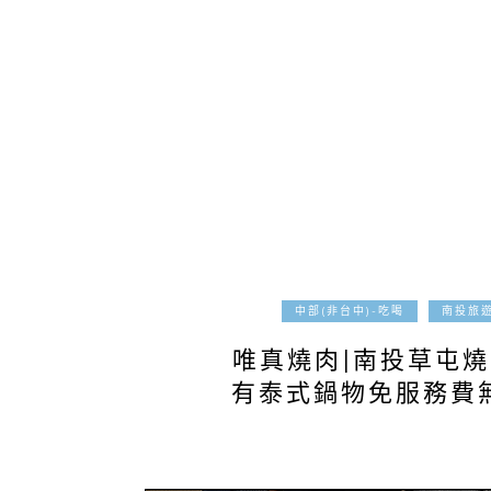
中部(非台中)-吃喝
南投旅
唯真燒肉|南投草屯燒
有泰式鍋物免服務費無