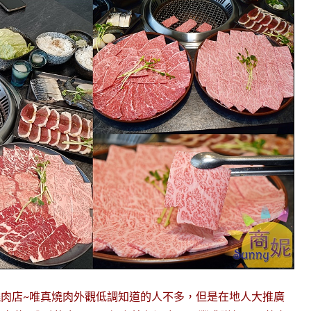
田間燒肉店~唯真燒肉外觀低調知道的人不多，但是在地人大推廣