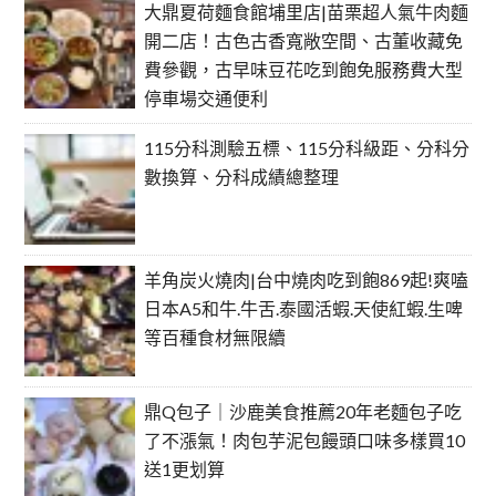
大鼎夏荷麵食館埔里店|苗栗超人氣牛肉麵
開二店！古色古香寬敞空間、古董收藏免
費參觀，古早味豆花吃到飽免服務費大型
停車場交通便利
115分科測驗五標、115分科級距、分科分
數換算、分科成績總整理
羊角炭火燒肉|台中燒肉吃到飽869起!爽嗑
日本A5和牛.牛舌.泰國活蝦.天使紅蝦.生啤
等百種食材無限續
鼎Q包子｜沙鹿美食推薦20年老麵包子吃
了不漲氣！肉包芋泥包饅頭口味多樣買10
送1更划算