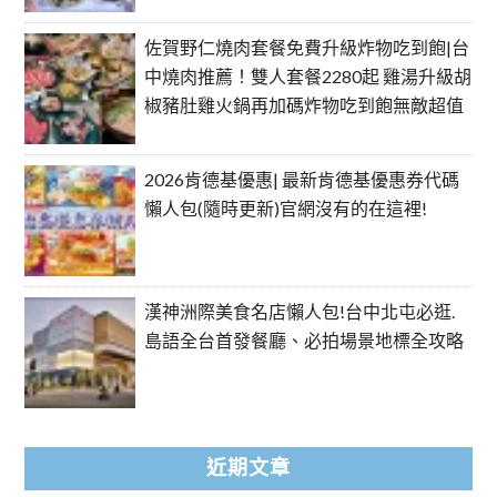
佐賀野仁燒肉套餐免費升級炸物吃到飽|台
中燒肉推薦！雙人套餐2280起 雞湯升級胡
椒豬肚雞火鍋再加碼炸物吃到飽無敵超值
2026肯德基優惠| 最新肯德基優惠券代碼
懶人包(隨時更新)官網沒有的在這裡!
漢神洲際美食名店懶人包!台中北屯必逛.
島語全台首發餐廳、必拍場景地標全攻略
近期文章