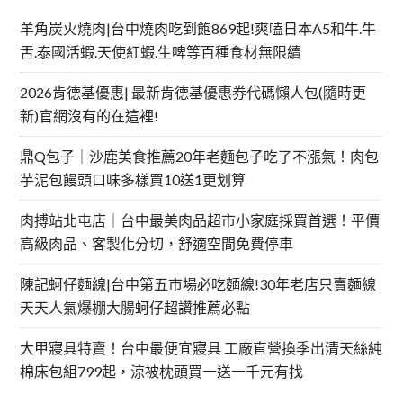
羊角炭火燒肉|台中燒肉吃到飽869起!爽嗑日本A5和牛.牛
舌.泰國活蝦.天使紅蝦.生啤等百種食材無限續
2026肯德基優惠| 最新肯德基優惠券代碼懶人包(隨時更
新)官網沒有的在這裡!
鼎Q包子｜沙鹿美食推薦20年老麵包子吃了不漲氣！肉包
芋泥包饅頭口味多樣買10送1更划算
肉搏站北屯店｜台中最美肉品超市小家庭採買首選！平價
高級肉品、客製化分切，舒適空間免費停車
陳記蚵仔麵線|台中第五市場必吃麵線!30年老店只賣麵線
天天人氣爆棚大腸蚵仔超讚推薦必點
大甲寢具特賣！台中最便宜寢具 工廠直營換季出清天絲純
棉床包組799起，涼被枕頭買一送一千元有找