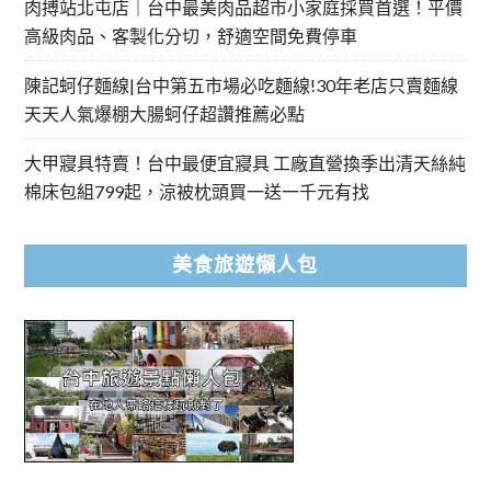
肉搏站北屯店｜台中最美肉品超市小家庭採買首選！平價
高級肉品、客製化分切，舒適空間免費停車
陳記蚵仔麵線|台中第五市場必吃麵線!30年老店只賣麵線
天天人氣爆棚大腸蚵仔超讚推薦必點
大甲寢具特賣！台中最便宜寢具 工廠直營換季出清天絲純
棉床包組799起，涼被枕頭買一送一千元有找
美食旅遊懶人包