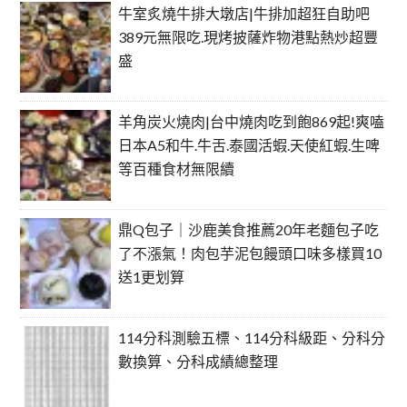
牛室炙燒牛排大墩店|牛排加超狂自助吧
389元無限吃.現烤披薩炸物港點熱炒超豐
盛
羊角炭火燒肉|台中燒肉吃到飽869起!爽嗑
日本A5和牛.牛舌.泰國活蝦.天使紅蝦.生啤
等百種食材無限續
鼎Q包子｜沙鹿美食推薦20年老麵包子吃
了不漲氣！肉包芋泥包饅頭口味多樣買10
送1更划算
114分科測驗五標、114分科級距、分科分
數換算、分科成績總整理