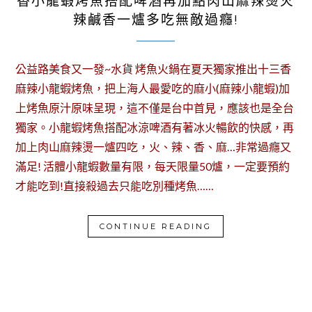
香小龍蝦烤魚搭配啤酒再加點肉山麻辣燙火
辣鹹香一爐多吃無敵過癮!
公益路美食又一發~水貨 烤魚火鍋在夏天獨家推出十三香
麻辣小龍蝦烤魚，把上海人最愛吃的麻小(麻辣小龍蝦)加
上烤魚原汁原味呈現，這不僅是台中首見，應該也是全台
獨家。小龍蝦烤魚搭配冰涼啤酒有著冰火暢飲的快感，再
加上肉山麻辣燙一爐四吃，火、辣、香、麻…非常過癮又
滿足! 活體小龍蝦數量有限，每天限量50爐，一定要預約
才能吃到!直接殺過去只能吃別種烤魚……
CONTINUE READING