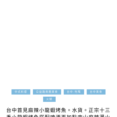
中式料理
公益路商圈美食
台中-吃喝
台中美食
2018-06-21
火鍋
台中首見麻辣小龍蝦烤魚。水貨。正宗十三