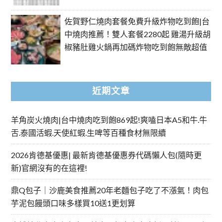
佐賀野仁燒肉套餐免費升級炸物吃到飽|台
中燒肉推薦！雙人套餐2280起 雞湯升級胡
椒豬肚雞火鍋再加碼炸物吃到飽無敵超值
近期文章
羊角炭火燒肉|台中燒肉吃到飽869起!爽嗑日本A5和牛.牛
舌.泰國活蝦.天使紅蝦.生啤等百種食材無限續
2026肯德基優惠| 最新肯德基優惠券代碼懶人包(隨時更
新)官網沒有的在這裡!
鼎Q包子｜沙鹿美食推薦20年老麵包子吃了不漲氣！肉包
芋泥包饅頭口味多樣買10送1更划算