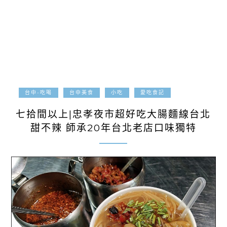
2019-09-08
台中-吃喝
台中美食
小吃
愛吃食記
七拾間以上|忠孝夜市超好吃大腸麵線台北
甜不辣 師承20年台北老店口味獨特