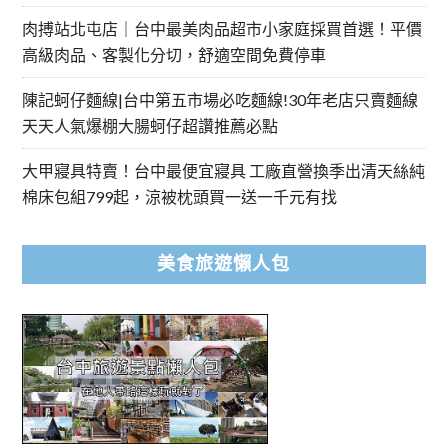
肉搏站北屯店｜台中最美肉品超市小家庭採買首選！平價
高級肉品、客製化分切，舒適空間免費停車
陳記蚵仔麵線|台中第五市場必吃麵線!30年老店只賣麵線
天天人氣爆棚大腸蚵仔超讚推薦必點
大甲寢具特賣！台中最便宜寢具 工廠直營換季出清天絲純
棉床包組799起，涼被枕頭買一送一千元有找
美食旅遊懶人包