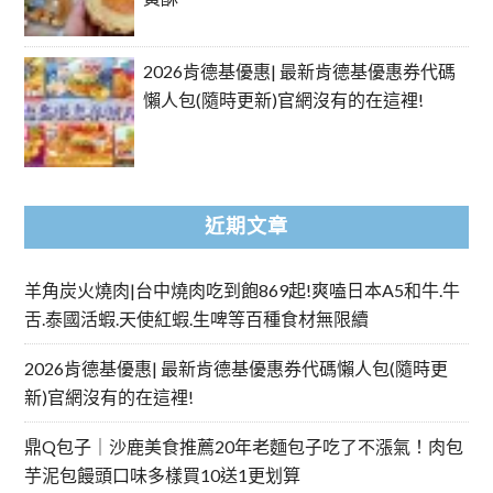
2026肯德基優惠| 最新肯德基優惠券代碼
懶人包(隨時更新)官網沒有的在這裡!
近期文章
羊角炭火燒肉|台中燒肉吃到飽869起!爽嗑日本A5和牛.牛
舌.泰國活蝦.天使紅蝦.生啤等百種食材無限續
2026肯德基優惠| 最新肯德基優惠券代碼懶人包(隨時更
新)官網沒有的在這裡!
鼎Q包子｜沙鹿美食推薦20年老麵包子吃了不漲氣！肉包
芋泥包饅頭口味多樣買10送1更划算