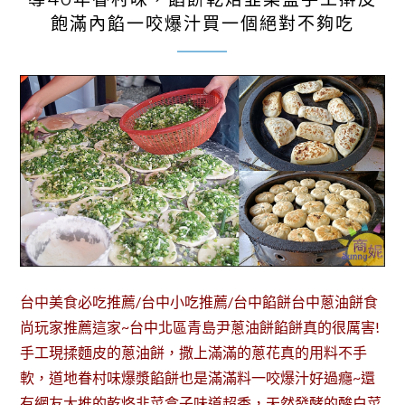
飽滿內餡一咬爆汁買一個絕對不夠吃
台中美食必吃推薦/台中小吃推薦/台中餡餅台中蔥油餅食
尚玩家推薦這家~台中北區青島尹蔥油餅餡餅真的很厲害!
手工現揉麵皮的蔥油餅，撒上滿滿的蔥花真的用料不手
軟，道地眷村味爆漿餡餅也是滿滿料一咬爆汁好過癮~還
有網友大推的乾烙韭菜盒子味道超香，天然發酵的酸白菜