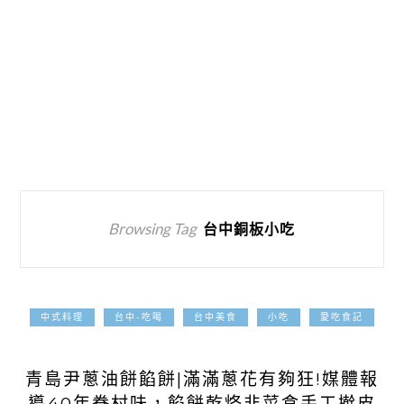
Browsing Tag
台中銅板小吃
中式料理
台中-吃喝
台中美食
小吃
愛吃食記
2024-07-14
青島尹蔥油餅餡餅|滿滿蔥花有夠狂!媒體報
導40年眷村味，餡餅乾烙韭菜盒手工擀皮