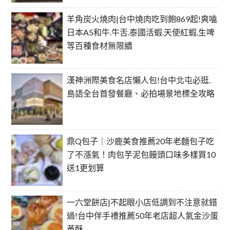
羊角炭火燒肉|台中燒肉吃到飽869起!爽嗑
日本A5和牛.牛舌.泰國活蝦.天使紅蝦.生啤
等百種食材無限續
漢神洲際美食名店懶人包!台中北屯必逛.
島語全台首發餐廳、必拍場景地標全攻略
鼎Q包子｜沙鹿美食推薦20年老麵包子吃
了不漲氣！肉包芋泥包饅頭口味多樣買10
送1更划算
一六堂餅店|不起眼小店低調到不注意就錯
過!台中伴手禮推薦50年老店超人氣金沙蛋
黃酥