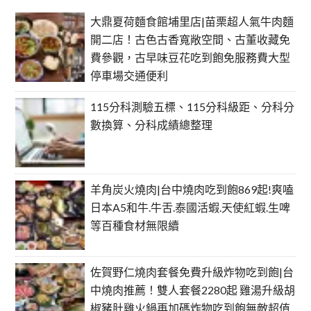
大鼎夏荷麵食館埔里店|苗栗超人氣牛肉麵
開二店！古色古香寬敞空間、古董收藏免
費參觀，古早味豆花吃到飽免服務費大型
停車場交通便利
115分科測驗五標、115分科級距、分科分
數換算、分科成績總整理
羊角炭火燒肉|台中燒肉吃到飽869起!爽嗑
日本A5和牛.牛舌.泰國活蝦.天使紅蝦.生啤
等百種食材無限續
佐賀野仁燒肉套餐免費升級炸物吃到飽|台
中燒肉推薦！雙人套餐2280起 雞湯升級胡
椒豬肚雞火鍋再加碼炸物吃到飽無敵超值