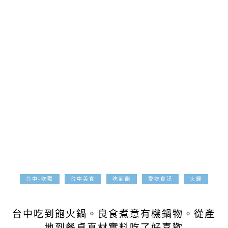
台中-吃喝
台中美食
吃到飽
愛吃食記
火鍋
2019-07-11
台中吃到飽火鍋。良食煮意有機鍋物。從產
地到餐桌真材實料吃了好喜歡