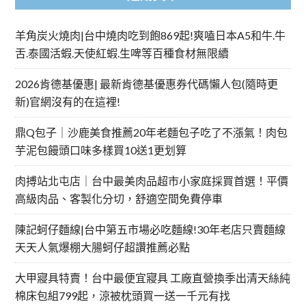
羊角炭火燒肉|台中燒肉吃到飽869起!爽嗑日本A5和牛.牛
舌.泰國活蝦.天使紅蝦.生啤等百種食材無限續
2026肯德基優惠| 最新肯德基優惠券代碼懶人包(隨時更
新)官網沒有的在這裡!
鼎Q包子｜沙鹿美食推薦20年老麵包子吃了不漲氣！肉包
芋泥包饅頭口味多樣買10送1更划算
肉搏站北屯店｜台中最美肉品超市小家庭採買首選！平價
高級肉品、客製化分切，舒適空間免費停車
陳記蚵仔麵線|台中第五市場必吃麵線!30年老店只賣麵線
天天人氣爆棚大腸蚵仔超讚推薦必點
大甲寢具特賣！台中最便宜寢具 工廠直營換季出清天絲純
棉床包組799起，涼被枕頭買一送一千元有找