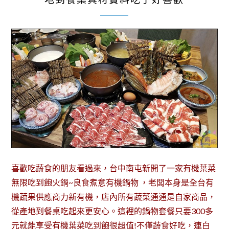
喜歡吃蔬食的朋友看過來，台中南屯新開了一家有機葉菜
無限吃到飽火鍋~良食煮意有機鍋物 ，老闆本身是全台有
機蔬果供應商力新有機，店內所有蔬菜通通是自家商品，
從產地到餐桌吃起來更安心。這裡的鍋物套餐只要300多
元就能享受有機葉菜吃到飽很超值!不僅蔬食好吃，連白