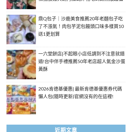
鼎Q包子｜沙鹿美食推薦20年老麵包子吃
了不漲氣！肉包芋泥包饅頭口味多樣買10
送1更划算
一六堂餅店|不起眼小店低調到不注意就錯
過!台中伴手禮推薦50年老店超人氣金沙蛋
黃酥
2026肯德基優惠| 最新肯德基優惠券代碼
懶人包(隨時更新)官網沒有的在這裡!
近期文章