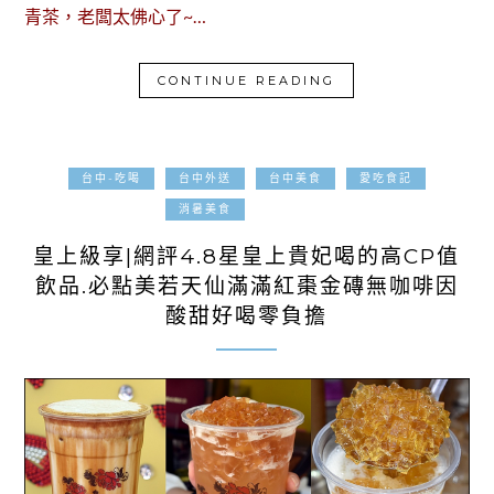
青茶，老闆太佛心了~…
CONTINUE READING
台中-吃喝
台中外送
台中美食
愛吃食記
2022-08-23
消暑美食
皇上級享|網評4.8星皇上貴妃喝的高CP值
飲品.必點美若天仙滿滿紅棗金磚無咖啡因
酸甜好喝零負擔