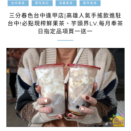
2024-09-03
台中美食
愛吃食記
消暑美食
逢甲美食
三分春色台中逢甲店|高雄人氣手搖飲進駐
台中!必點現榨鮮果茶、芋頭界LV.每月奉茶
日指定品項買一送一