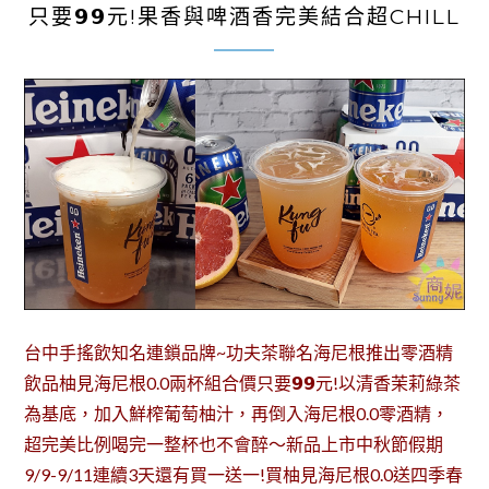
只要𝟵𝟵元!果香與啤酒香完美結合超CHILL
台中手搖飲知名連鎖品牌~功夫茶聯名海尼根推出零酒精
飲品柚見海尼根0.0兩杯組合價只要𝟵𝟵元!以清香茉莉綠茶
為基底，加入鮮榨葡萄柚汁，再倒入海尼根0.0零酒精，
超完美比例喝完一整杯也不會醉～新品上市中秋節假期
9/9-9/11連續3天還有買一送一!買柚見海尼根0.0送四季春