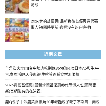
黃酥
2026肯德基優惠| 最新肯德基優惠券代碼
懶人包(隨時更新)官網沒有的在這裡!
近期文章
羊角炭火燒肉|台中燒肉吃到飽869起!爽嗑日本A5和牛.牛
舌.泰國活蝦.天使紅蝦.生啤等百種食材無限續
2026肯德基優惠| 最新肯德基優惠券代碼懶人包(隨時更
新)官網沒有的在這裡!
鼎Q包子｜沙鹿美食推薦20年老麵包子吃了不漲氣！肉包