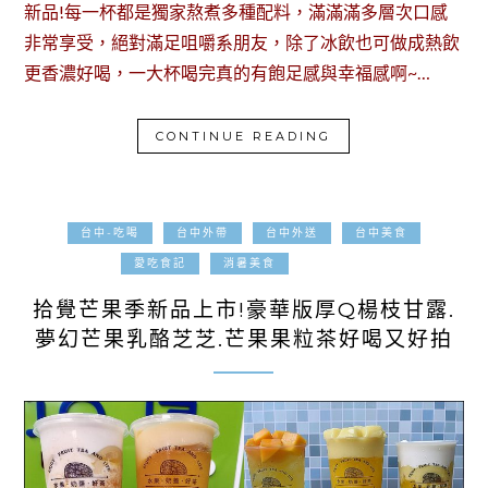
新品!每一杯都是獨家熬煮多種配料，滿滿滿多層次口感
非常享受，絕對滿足咀嚼系朋友，除了冰飲也可做成熱飲
更香濃好喝，一大杯喝完真的有飽足感與幸福感啊~…
CONTINUE READING
台中-吃喝
台中外帶
台中外送
台中美食
2021-07-06
愛吃食記
消暑美食
拾覺芒果季新品上市!豪華版厚Q楊枝甘露.
夢幻芒果乳酪芝芝.芒果果粒茶好喝又好拍