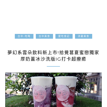
台中-吃喝
台中美食
愛吃食記
消暑美食
2020-06-02
夢幻系雲朵飲料新上市!拾覺葚夏蜜戀獨家
厚奶蓋冰沙洗版IG打卡超療癒