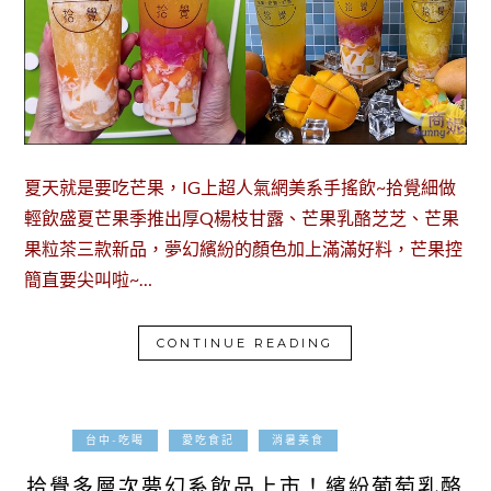
夏天就是要吃芒果，IG上超人氣網美系手搖飲~拾覺細做
輕飲盛夏芒果季推出厚Q楊枝甘露、芒果乳酪芝芝、芒果
果粒茶三款新品，夢幻繽紛的顏色加上滿滿好料，芒果控
簡直要尖叫啦~…
CONTINUE READING
2021-05-04
台中-吃喝
愛吃食記
消暑美食
拾覺多層次夢幻系飲品上市！繽紛葡萄乳酪