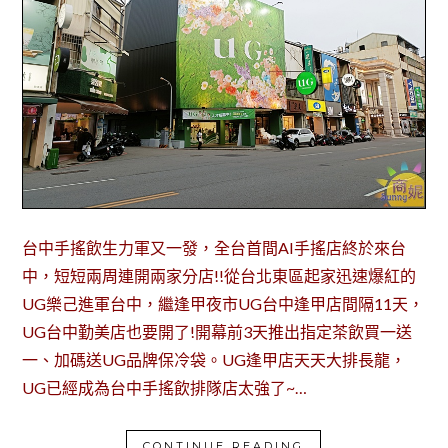
台中手搖飲生力軍又一發，全台首間AI手搖店終於來台
中，短短兩周連開兩家分店!!從台北東區起家迅速爆紅的
UG樂己進軍台中，繼逢甲夜市UG台中逢甲店間隔11天，
UG台中勤美店也要開了!開幕前3天推出指定茶飲買一送
一、加碼送UG品牌保冷袋。UG逢甲店天天大排長龍，
UG已經成為台中手搖飲排隊店太強了~…
CONTINUE READING