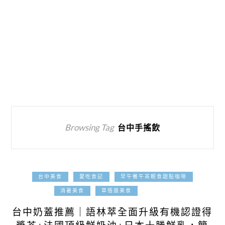
Browsing Tag
台中手搖飲
台中美食
愛吃食記
早午餐午茶輕食甜點咖啡
2025-10-15
消暑美食
草悟道美食
台中奶蓋推薦｜語林萃全面升級有機認證得