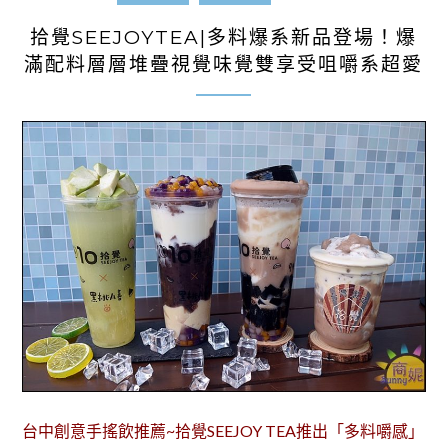
拾覺SEEJOYTEA|多料爆系新品登場！爆
滿配料層層堆疊視覺味覺雙享受咀嚼系超愛
台中創意手搖飲推薦~拾覺SEEJOY TEA推出「多料嚼感」