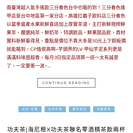
南臺灣超人氣手搖飲三分春色台中也喝的到！三分春色逢
甲店是台中地區第一家分店，高雄扛霸子飲料店三分春色
以當季盛產水果新鮮直送加上厚實茶湯，主打新鮮現榨鮮
果茶、嚴選純茶、鮮奶茶、特調飲品、鮮果甜品飲，真材
實料新鮮看得見，重點是價位不貴大多是50元上下銅板價
就能喝到，CP值很高啊~芋頭界的LV-甲仙芋泥系列更是
滿滿料味道超香，每月3日指定品項買一送一太有誠意
了，一定要衝一波~…
CONTINUE READING
台中-吃喝
台中外帶
愛吃食記
消暑美食
2022-09-06
功夫茶|海尼根X功夫茶聯名零酒精茶飲兩杯