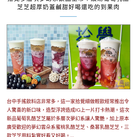
芝芝超厚奶蓋鹹甜好喝還吃的到果肉
台中手搖飲料店非常多，這一家拾覺細做輕飲經常推出令
人驚喜的新口味，造型浮誇造成IG上一片打卡熱潮。這次
新品葡萄乳酪芝芝屬於多層次夢幻系讓人驚艷，加上原本
廣受歡迎的夢幻雲朵系蜜桃乳酪芝芝、桑葚乳酪芝芝，三
款芝芝用料紮實好看又好喝。…