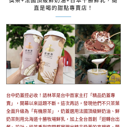
獎茶+法國頂級鮮奶油+日本十勝鮮乳，簡
直是喝的甜點專賣店！
台中奶蓋控必收！語林萃是台中首家主打「精品奶蓋專
賣」，開幕以來話題不斷。這次再訪，發現他們不只茶葉
全面升級為「有機原茶」，奶蓋選用法國頂級鮮奶油、鮮
奶茶則用北海道十勝牧場鮮乳，加上全台首創「迴轉台出
餐」設計，從茶香到空間都展現出精品奶蓋的高規格，簡