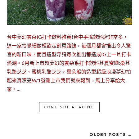
台中夢幻雲朵IG打卡飲料推薦!台中手搖飲料店非常多，
這一家拾覺細做輕飲走創意路線，每個月都會推出令人驚
喜的新口味，而且造型浮誇每次推出都造成IG上一片打卡
熱潮。6月新上市超夢幻的雲朵系打卡飲料葚夏蜜戀:桑葚
乳酪芝芝、蜜桃乳酪芝芝，雲朵般的造型超級浪漫夢幻拍
起來真漂亮!6/1號剛上市我們就來報到，馬上分享給大
家。…
CONTINUE READING
OLDER POSTS →