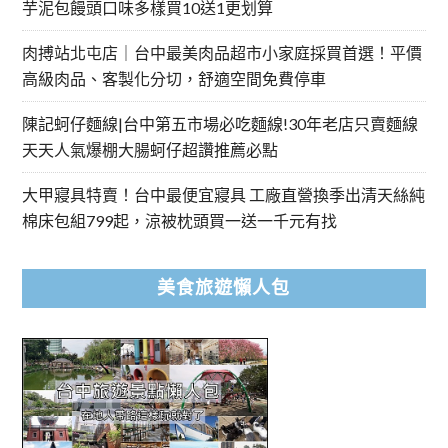
芋泥包饅頭口味多樣買10送1更划算
肉搏站北屯店｜台中最美肉品超市小家庭採買首選！平價
高級肉品、客製化分切，舒適空間免費停車
陳記蚵仔麵線|台中第五市場必吃麵線!30年老店只賣麵線
天天人氣爆棚大腸蚵仔超讚推薦必點
大甲寢具特賣！台中最便宜寢具 工廠直營換季出清天絲純
棉床包組799起，涼被枕頭買一送一千元有找
美食旅遊懶人包