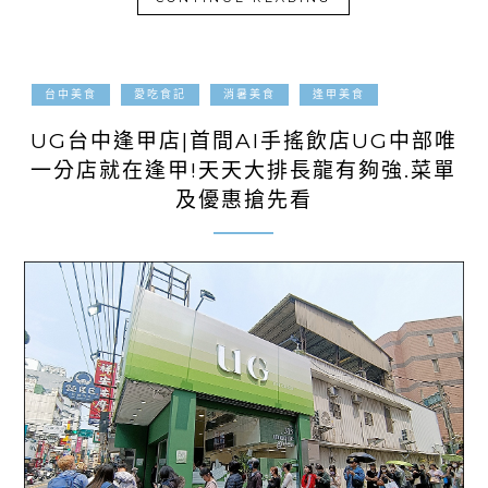
2025-04-13
台中美食
愛吃食記
消暑美食
逢甲美食
UG台中逢甲店|首間AI手搖飲店UG中部唯
一分店就在逢甲!天天大排長龍有夠強.菜單
及優惠搶先看