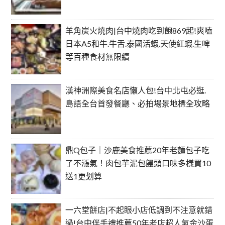
羊角炭火燒肉|台中燒肉吃到飽869起!爽嗑
日本A5和牛.牛舌.泰國活蝦.天使紅蝦.生啤
等百種食材無限續
漢神洲際美食名店懶人包!台中北屯必逛.
島語全台首發餐廳、必拍場景地標全攻略
鼎Q包子｜沙鹿美食推薦20年老麵包子吃
了不漲氣！肉包芋泥包饅頭口味多樣買10
送1更划算
一六堂餅店|不起眼小店低調到不注意就錯
過!台中伴手禮推薦50年老店超人氣金沙蛋