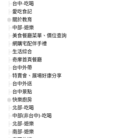
台中-吃喝
愛吃食記
關於教育
中部-遊樂
美食餐廳菜單、價位查詢
網購宅配伴手禮
生活綜合
奇摩首頁餐廳
台中外帶
特賣會、展場好康分享
台中外送
台中景點
快樂廚房
北部-吃喝
中部(非台中)-吃喝
北部-遊樂
南部-遊樂