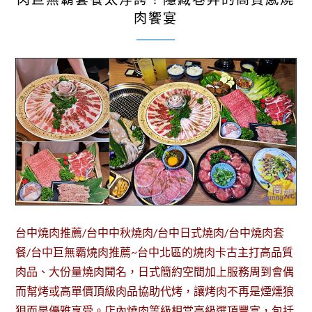
肉饗宴
台中燒肉推薦/台中中秋燒肉/台中日式燒肉/台中燒肉套
餐/台中巨無霸燒肉推薦~台中北區的燒肉卡古主打高品質
肉品、大份量燒肉聞名，日式簡約空間加上服務周到會偶
而幫烤或高單價頂級肉品協助代烤，讓烤肉不再是煙燻狼
狽而是優雅享受。店內燒肉等級相當高級選項豐富，包括