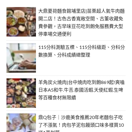
大鼎夏荷麵食館埔里店|苗栗超人氣牛肉麵
開二店！古色古香寬敞空間、古董收藏免
費參觀，古早味豆花吃到飽免服務費大型
停車場交通便利
115分科測驗五標、115分科級距、分科分
數換算、分科成績總整理
羊角炭火燒肉|台中燒肉吃到飽869起!爽嗑
日本A5和牛.牛舌.泰國活蝦.天使紅蝦.生啤
等百種食材無限續
鼎Q包子｜沙鹿美食推薦20年老麵包子吃
了不漲氣！肉包芋泥包饅頭口味多樣買10