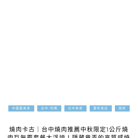
中國醫美食
台中-吃喝
台中美食
愛吃食記
燒肉
2025-09-24
燒肉卡古｜台中燒肉推薦中秋限定1公斤燒
肉巨無霸套餐太浮誇！隱藏巷弄的高質感燒