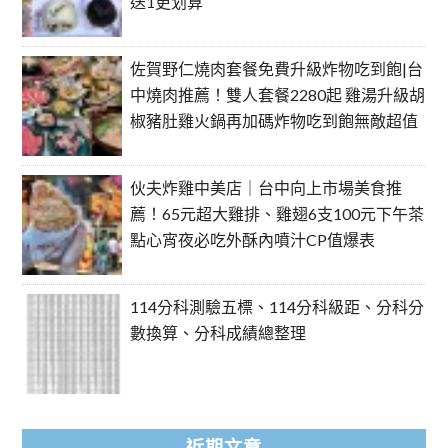
送1更划算
佐賀野仁燒肉套餐免費升級炸物吃到飽|台
中燒肉推薦！雙人套餐2280起 雞湯升級胡
椒豬肚雞火鍋再加碼炸物吃到飽無敵超值
伙夫炸雞中美店｜台中向上市場美食推
薦！65元超大雞排、雞翅6支100元下午茶
點心宵夜必吃外酥內噴汁CP值爆表
114分科測驗五標、114分科級距、分科分
數換算、分科成績總整理
近期文章