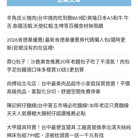
羊角炭火燒肉|台中燒肉吃到飽869起!爽嗑日本A5和牛.牛
舌.泰國活蝦.天使紅蝦.生啤等百種食材無限續
2026肯德基優惠| 最新肯德基優惠券代碼懶人包(隨時更
新)官網沒有的在這裡!
鼎Q包子｜沙鹿美食推薦20年老麵包子吃了不漲氣！肉包
芋泥包饅頭口味多樣買10送1更划算
肉搏站北屯店｜台中最美肉品超市小家庭採買首選！平價
高級肉品、客製化分切，舒適空間免費停車
陳記蚵仔麵線|台中第五市場必吃麵線!30年老店只賣麵線
天天人氣爆棚大腸蚵仔超讚推薦必點
大甲寢具特賣！台中最便宜寢具 工廠直營換季出清天絲純
棉床包組799起，涼被枕頭買一送一千元有找