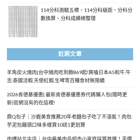
114分科測驗五標、114分科級距、分科分
數換算、分科成績總整理
近期文章
羊角炭火燒肉|台中燒肉吃到飽869起!爽嗑日本A5和牛.牛
舌.泰國活蝦.天使紅蝦.生啤等百種食材無限續
2026肯德基優惠| 最新肯德基優惠券代碼懶人包(隨時更
新)官網沒有的在這裡!
鼎Q包子｜沙鹿美食推薦20年老麵包子吃了不漲氣！肉包
芋泥包饅頭口味多樣買10送1更划算
肉搏站北屯店｜台中最美肉品超市小家庭採買首選！平價