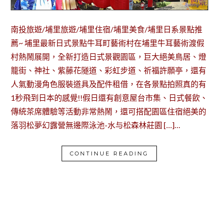
南投旅遊/埔里旅遊/埔里住宿/埔里美食/埔里日系景點推
薦~ 埔里最新日式景點牛耳町藝術村在埔里牛耳藝術渡假
村熱鬧展開，全新打造日式景觀園區，巨大絕美鳥居、燈
籠街、神社、紫藤花隧道、彩虹步道、祈福許願亭，還有
人氣動漫角色服裝道具及配件租借，在各景點拍照真的有
1秒飛到日本的感覺!!假日還有創意屋台市集、日式餐飲、
傳統茶席體驗等活動非常熱鬧，還可搭配園區住宿絕美的
落羽松夢幻露營無邊際泳池-水与松森林莊園 […]…
CONTINUE READING