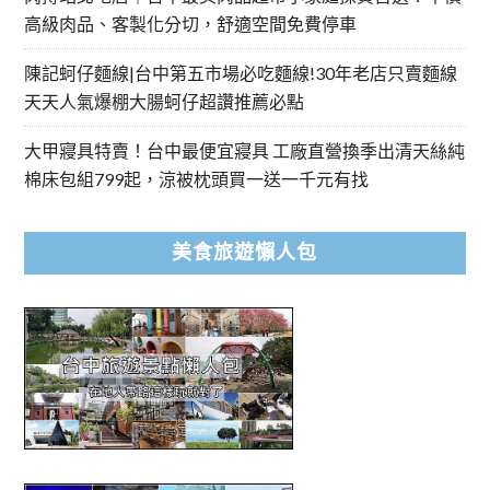
高級肉品、客製化分切，舒適空間免費停車
陳記蚵仔麵線|台中第五市場必吃麵線!30年老店只賣麵線
天天人氣爆棚大腸蚵仔超讚推薦必點
大甲寢具特賣！台中最便宜寢具 工廠直營換季出清天絲純
棉床包組799起，涼被枕頭買一送一千元有找
美食旅遊懶人包