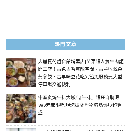
熱門文章
大鼎夏荷麵食館埔里店|苗栗超人氣牛肉麵
開二店！古色古香寬敞空間、古董收藏免
費參觀，古早味豆花吃到飽免服務費大型
停車場交通便利
牛室炙燒牛排大墩店|牛排加超狂自助吧
389元無限吃.現烤披薩炸物港點熱炒超豐
盛