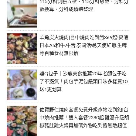
115分科測驗五標、115分科級距、分科分
數換算、分科成績總整理
羊角炭火燒肉|台中燒肉吃到飽869起!爽嗑
日本A5和牛.牛舌.泰國活蝦.天使紅蝦.生啤
等百種食材無限續
鼎Q包子｜沙鹿美食推薦20年老麵包子吃
了不漲氣！肉包芋泥包饅頭口味多樣買10
送1更划算
佐賀野仁燒肉套餐免費升級炸物吃到飽|台
中燒肉推薦！雙人套餐2280起 雞湯升級胡
椒豬肚雞火鍋再加碼炸物吃到飽無敵超值