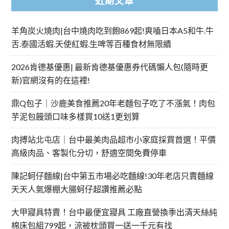
近期文章
羊角炭火燒肉|台中燒肉吃到飽869起!爽嗑日本A5和牛.牛
舌.泰國活蝦.天使紅蝦.生啤等百種食材無限續
2026肯德基優惠| 最新肯德基優惠券代碼懶人包(隨時更
新)官網沒有的在這裡!
鼎Q包子｜沙鹿美食推薦20年老麵包子吃了不漲氣！肉包
芋泥包饅頭口味多樣買10送1更划算
肉搏站北屯店｜台中最美肉品超市小家庭採買首選！平價
高級肉品、客製化分切，舒適空間免費停車
陳記蚵仔麵線|台中第五市場必吃麵線!30年老店只賣麵線
天天人氣爆棚大腸蚵仔超讚推薦必點
大甲寢具特賣！台中最便宜寢具 工廠直營換季出清天絲純
棉床包組799起，涼被枕頭買一送一千元有找