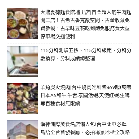
大鼎夏荷麵食館埔里店|苗栗超人氣牛肉麵
開二店！古色古香寬敞空間、古董收藏免
費參觀，古早味豆花吃到飽免服務費大型
停車場交通便利
115分科測驗五標、115分科級距、分科分
數換算、分科成績總整理
羊角炭火燒肉|台中燒肉吃到飽869起!爽嗑
日本A5和牛.牛舌.泰國活蝦.天使紅蝦.生啤
等百種食材無限續
漢神洲際美食名店懶人包!台中北屯必逛.
島語全台首發餐廳、必拍場景地標全攻略