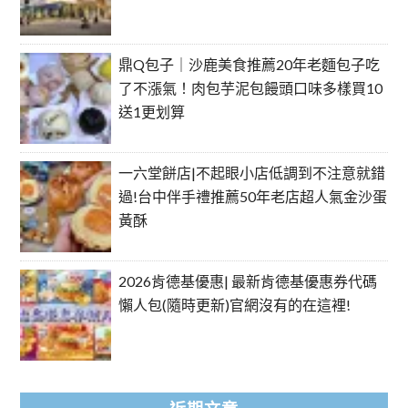
鼎Q包子｜沙鹿美食推薦20年老麵包子吃
了不漲氣！肉包芋泥包饅頭口味多樣買10
送1更划算
一六堂餅店|不起眼小店低調到不注意就錯
過!台中伴手禮推薦50年老店超人氣金沙蛋
黃酥
2026肯德基優惠| 最新肯德基優惠券代碼
懶人包(隨時更新)官網沒有的在這裡!