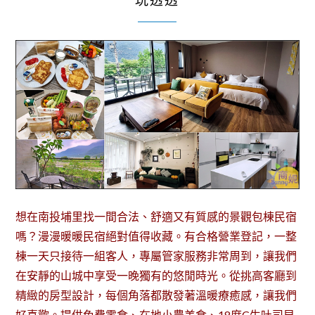
玩透透
想在南投埔里找一間合法、舒適又有質感的景觀包棟民宿
嗎？漫漫暖暖民宿絕對值得收藏。有合格營業登記，一整
棟一天只接待一組客人，專屬管家服務非常周到，讓我們
在安靜的山城中享受一晚獨有的悠閒時光。從挑高客廳到
精緻的房型設計，每個角落都散發著溫暖療癒感，讓我們
好喜歡。提供免費零食、在地小農美食、18度C生吐司早