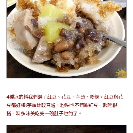
4種冰的料我們選了紅豆、花豆、芋頭、粉粿，紅豆與花
豆都好棒!芋頭比較普通，粉粿也不錯跟紅豆一起吃很
搭，料多味美吃完一碗肚子也飽了。