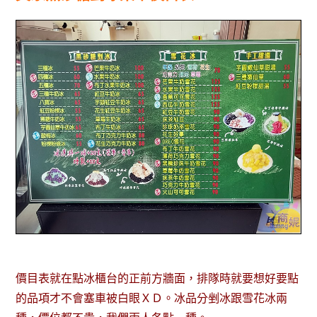
價目表就在點冰櫃台的正前方牆面，排隊時就要想好要點
的品項才不會塞車被白眼ＸＤ。冰品分剉冰跟雪花冰兩