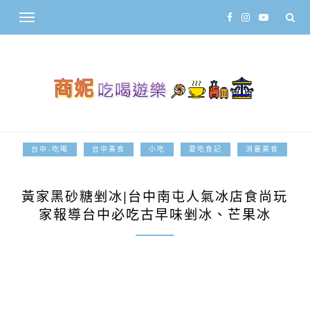
台中-吃喝
台中美食
小吃
愛吃食記
消暑美食
2021-04-03
黃家黑砂糖剉冰|台中南屯人氣冰店食尚玩
家報導台中必吃古早味剉冰、芒果冰