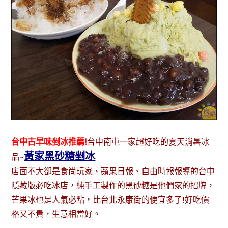
台中古早味剉冰推薦!
台中南屯一家超好吃的夏天消暑冰
黃家黑砂糖剉冰
品~
店面不大卻是食尚玩家、蘋果日報、自由時報報導的台中
隱藏版必吃冰店，純手工製作的黑砂糖是他們家的招牌，
芒果冰也是人氣必點，比台北永康街的便宜多了!好吃價
格又不貴，生意相當好。