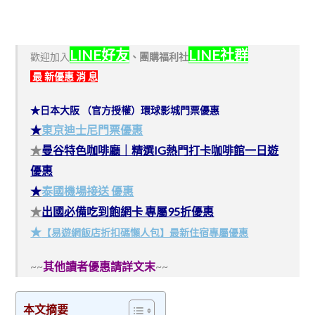
LINE好友
LINE社群
歡迎加入
、
團購福利社
最 新優惠 消 息
★日本大阪 （官方授權）環球影城門票優惠
★
東京迪士尼門票優惠
★
曼谷特色咖啡廳｜精選IG熱門打卡咖啡館一日遊
優惠
★
泰國機場接送 優惠
★
出國必備吃到飽網卡 專屬95折優惠
★
【易遊網飯店折扣碼懶人包】最新住宿專屬優惠
~~
其他讀者優惠請詳文末
~~
本文摘要