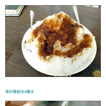
黑砂糖剉冰4種冰