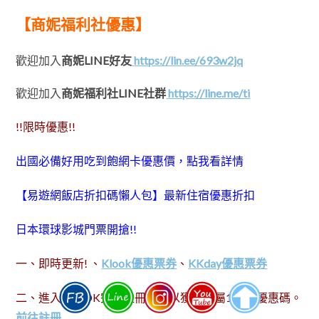
【商妮福利社優惠】
歡迎加入
商妮LINE好友
https://lin.ee/693w2jq
歡迎加入
商妮福利社LINE社群
https://line.me/ti
!!限時優惠!!
出國必備好用吃到飽網卡優惠價，點我看詳情
【易遊網飯店折扣碼懶人包】最新住宿優惠折扣
日本環球影城門票開搶!!
一、即時更新! 、
Klook優惠票券
、
KKday優惠票券
二、進入KLOOK完成註冊，可以獲得專屬100元優惠碼。
前往註冊