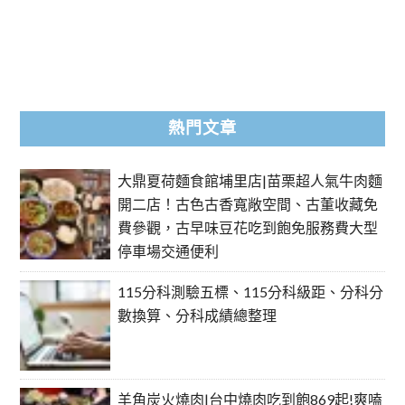
熱門文章
大鼎夏荷麵食館埔里店|苗栗超人氣牛肉麵
開二店！古色古香寬敞空間、古董收藏免
費參觀，古早味豆花吃到飽免服務費大型
停車場交通便利
115分科測驗五標、115分科級距、分科分
數換算、分科成績總整理
羊角炭火燒肉|台中燒肉吃到飽869起!爽嗑