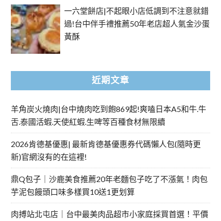
一六堂餅店|不起眼小店低調到不注意就錯
過!台中伴手禮推薦50年老店超人氣金沙蛋
黃酥
近期文章
羊角炭火燒肉|台中燒肉吃到飽869起!爽嗑日本A5和牛.牛
舌.泰國活蝦.天使紅蝦.生啤等百種食材無限續
2026肯德基優惠| 最新肯德基優惠券代碼懶人包(隨時更
新)官網沒有的在這裡!
鼎Q包子｜沙鹿美食推薦20年老麵包子吃了不漲氣！肉包
芋泥包饅頭口味多樣買10送1更划算
肉搏站北屯店｜台中最美肉品超市小家庭採買首選！平價