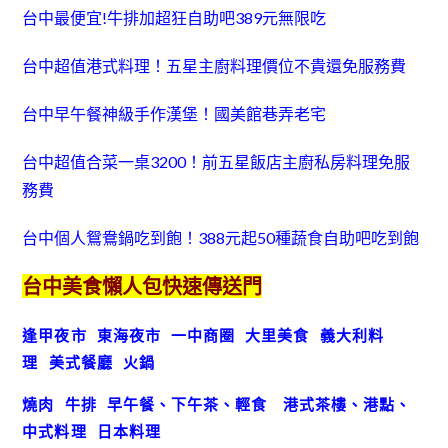
台中最便宜!牛排加超狂自助吧389元無限吃
台中超值港式料理！五星主廚料理價位不貴還免服務費
台中早午餐神級手作漢堡！國美館巷弄老宅
台中超值合菜一桌3200！前五星飯店主廚私房料理免服
務費
台中個人鴛鴦鍋吃到飽！388元起50種蔬食自助吧吃到飽
台中美食懶人包快速傳送門
逢甲夜市
東海夜市
一中商圈
大里美食
義大利料
理
美式餐廳
火鍋
燒肉
牛排
早午餐、下午茶、輕食
港式茶樓、港點、
中式料理
日本料理