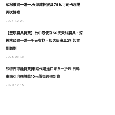
頭棉被買一送一.天絲純棉寢具799.可刷卡現場
再送好禮
2025-12-21
【豐原寢具特賣】台中最便宜60支天絲寢具、涼
被枕頭買一送一千元有找、飯店級寢具2折起買
到賺到
2026-05-15
熊特吉耶誕特賣|網路代購進口零食一折起!日韓
東南亞泡麵餅乾10元價每週進新貨
2020-12-15