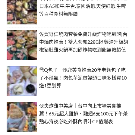
日本A5和牛.牛舌.泰國活蝦.天使紅蝦.生啤
等百種食材無限續
佐賀野仁燒肉套餐免費升級炸物吃到飽|台
中燒肉推薦！雙人套餐2280起 雞湯升級胡
椒豬肚雞火鍋再加碼炸物吃到飽無敵超值
鼎Q包子｜沙鹿美食推薦20年老麵包子吃
了不漲氣！肉包芋泥包饅頭口味多樣買10
送1更划算
伙夫炸雞中美店｜台中向上市場美食推
薦！65元超大雞排、雞翅6支100元下午茶
點心宵夜必吃外酥內噴汁CP值爆表