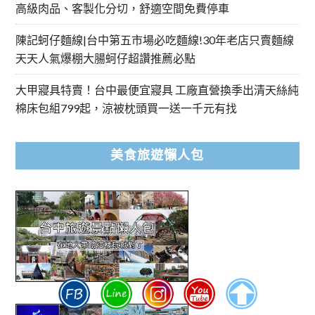
高級肉品、客製化分切，舒適空間免費停車
陳記蚵仔麵線|台中第五市場必吃麵線!30年老店只賣麵線
天天人氣爆棚大腸蚵仔超讚推薦必點
大甲寢具特賣！台中最便宜寢具 工廠直營換季出清天絲純
棉床包組799起，涼被枕頭買一送一千元有找
美食旅遊懶人包