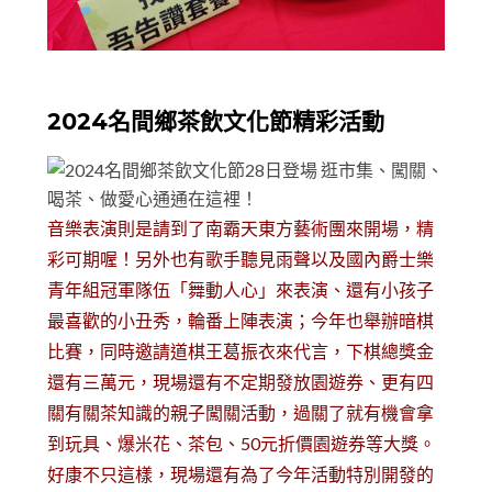
2024名間鄉茶飲文化節精彩活動
音樂表演則是請到了南霸天東方藝術團來開場，精
彩可期喔！另外也有歌手聽見雨聲以及國內爵士樂
青年組冠軍隊伍「舞動人心」來表演、還有小孩子
最喜歡的小丑秀，輪番上陣表演；今年也舉辦暗棋
比賽，同時邀請道棋王葛振衣來代言，下棋總獎金
還有三萬元，現場還有不定期發放園遊券、更有四
關有關茶知識的親子闖關活動，過關了就有機會拿
到玩具、爆米花、茶包、50元折價園遊券等大獎。
好康不只這樣，現場還有為了今年活動特別開發的