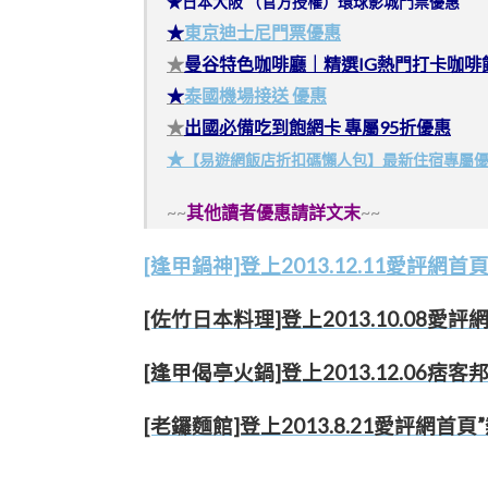
★日本大阪 （官方授權）環球影城門票優惠
★
東京迪士尼門票優惠
★
曼谷特色咖啡廳｜精選IG熱門打卡咖啡
★
泰國機場接送 優惠
★
出國必備吃到飽網卡 專屬95折優惠
★
【易遊網飯店折扣碼懶人包】最新住宿專屬
~~
其他讀者優惠請詳文末
~~
[逢甲鍋神]登上2013.12.11愛評網首
[佐竹日本料理]登上2013.10.08愛評
[逢甲偈亭火鍋]登上2013.12.06痞客
[老鑼麵館]登上2013.8.21愛評網首頁