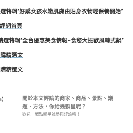
愛評網精選特輯”好感女孩水嫩肌膚由貼身衣物輕保養開始”
7愛評網首頁
]入選愛評網精選特輯”全台優惠美食情報~食慾大振歐風韓式鍋”
愛合購精選文
愛合購精選文
關於本文評論的商家、商品、景點、議
e)
題、方法，你給幾顆星呢？
歡迎一起點擊星號參與評論唷！