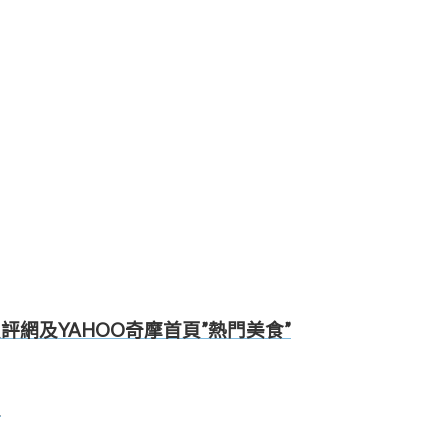
1愛評網及YAHOO奇摩首頁”熱門美食”
頁