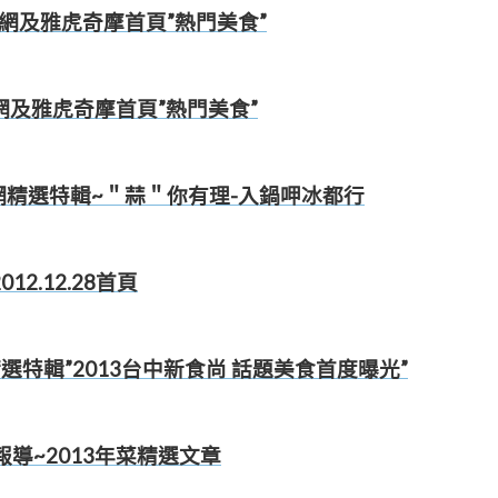
愛評網及雅虎奇摩首頁”熱門美食”
愛評網及雅虎奇摩首頁”熱門美食”
2愛評網精選特輯~＂蒜＂你有理-入鍋呷冰都行
2.12.28首頁
4精選特輯”2013台中新食尚 話題美食首度曝光”
報導~2013年菜精選文章