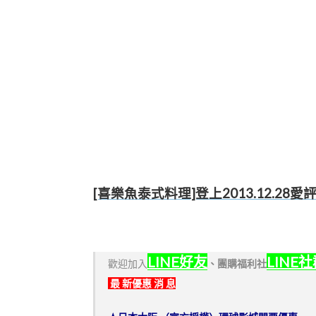
[喜樂魚泰式料理]登上2013.12.28
LINE好友
LINE
歡迎加入
、
團購福利社
最 新優惠 消 息