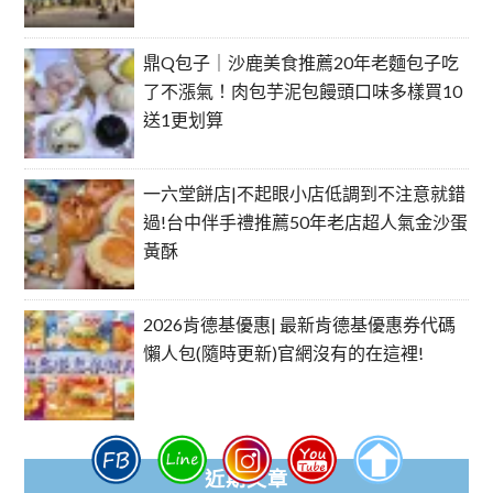
鼎Q包子｜沙鹿美食推薦20年老麵包子吃
了不漲氣！肉包芋泥包饅頭口味多樣買10
送1更划算
一六堂餅店|不起眼小店低調到不注意就錯
過!台中伴手禮推薦50年老店超人氣金沙蛋
黃酥
2026肯德基優惠| 最新肯德基優惠券代碼
懶人包(隨時更新)官網沒有的在這裡!
近期文章