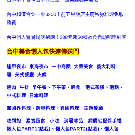
台中超值合菜一桌3200！前五星飯店主廚私房料理免服
務費
台中個人鴛鴦鍋吃到飽！388元起50種蔬食自助吧吃到飽
台中美食懶人包快速傳送門
逢甲夜市
東海夜市
一中商圈
大里美食
義大利料
理
美式餐廳
火鍋
燒肉
牛排
早午餐、下午茶、輕食
港式茶樓、港點、
中式料理
日本料理
無國界料理、跨界料理、異國料理
主題餐廳
吃到飽
素食蔬食
小吃
消暑冰品
網購宅配伴手禮
懶人包
PART1(點我)
、
懶人包
PART2(點我)
、
懶人包