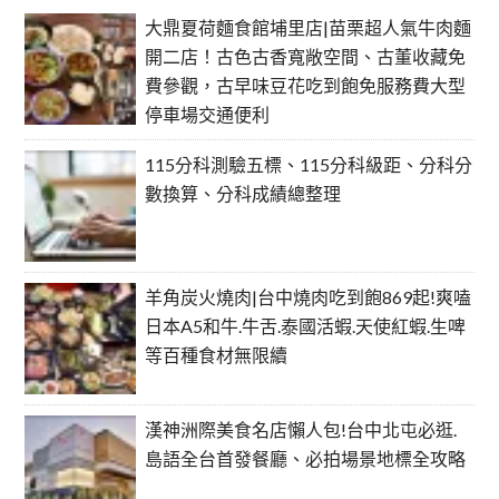
大鼎夏荷麵食館埔里店|苗栗超人氣牛肉麵
開二店！古色古香寬敞空間、古董收藏免
費參觀，古早味豆花吃到飽免服務費大型
停車場交通便利
115分科測驗五標、115分科級距、分科分
數換算、分科成績總整理
羊角炭火燒肉|台中燒肉吃到飽869起!爽嗑
日本A5和牛.牛舌.泰國活蝦.天使紅蝦.生啤
等百種食材無限續
漢神洲際美食名店懶人包!台中北屯必逛.
島語全台首發餐廳、必拍場景地標全攻略