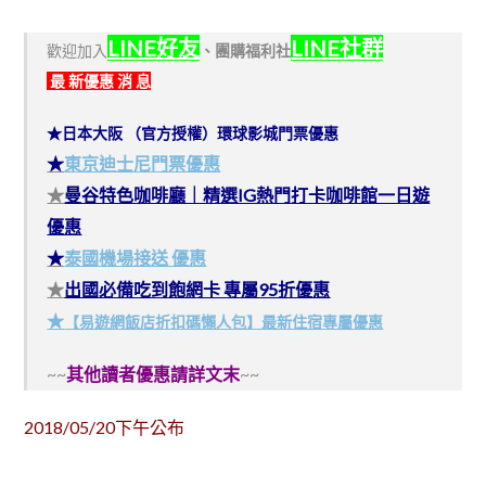
LINE好友
LINE社群
歡迎加入
、
團購福利社
最 新優惠 消 息
★日本大阪 （官方授權）環球影城門票優惠
★
東京迪士尼門票優惠
★
曼谷特色咖啡廳｜精選IG熱門打卡咖啡館一日遊
優惠
★
泰國機場接送 優惠
★
出國必備吃到飽網卡 專屬95折優惠
★
【易遊網飯店折扣碼懶人包】最新住宿專屬優惠
~~
其他讀者優惠請詳文末
~~
2018/05/20下午公布