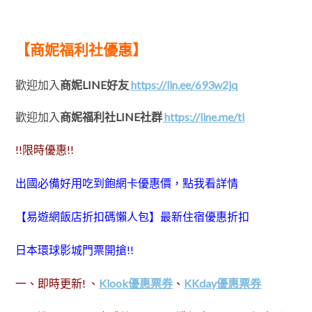
【商妮福利社優惠】
歡迎加入
商妮LINE好友
https://lin.ee/693w2jq
歡迎加入
商妮福利社LINE社群
https://line.me/ti
!!限時優惠!!
出國必備好用吃到飽網卡優惠價，點我看詳情
【易遊網飯店折扣碼懶人包】最新住宿優惠折扣
日本環球影城門票開搶!!
一、即時更新! 、
Klook優惠票券
、
KKday優惠票券