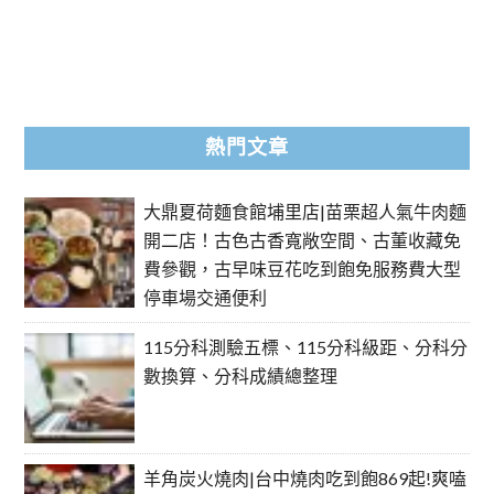
熱門文章
大鼎夏荷麵食館埔里店|苗栗超人氣牛肉麵
開二店！古色古香寬敞空間、古董收藏免
費參觀，古早味豆花吃到飽免服務費大型
停車場交通便利
115分科測驗五標、115分科級距、分科分
數換算、分科成績總整理
羊角炭火燒肉|台中燒肉吃到飽869起!爽嗑