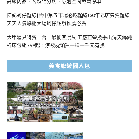
高級肉品、客製化分切，舒適空間免費停車
陳記蚵仔麵線|台中第五市場必吃麵線!30年老店只賣麵線
天天人氣爆棚大腸蚵仔超讚推薦必點
大甲寢具特賣！台中最便宜寢具 工廠直營換季出清天絲純
棉床包組799起，涼被枕頭買一送一千元有找
美食旅遊懶人包