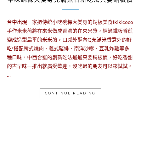
台中出現一家把傳統小吃碗粿大變身的銅板美食!kikicoco
手作米米煎將在來米做成香濃的在來米漿，經過鐵板香煎
變成造型扁平的米米煎，口感外酥內Q充滿米香意外的好
吃!搭配韓式燒肉、義式豬排、南洋沙嗲、豆乳炸雞等多
種口味，中西合璧的創新吃法通通只要銅板價，好吃香甜
的古早味一推出就廣受歡迎，沒吃過的朋友可以來試試。
…
CONTINUE READING