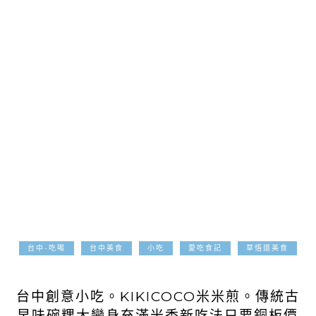
台中-吃喝
台中美食
小吃
愛吃食記
草悟道美食
2018-07-25
台中創意小吃。KIKICOCO米米煎。傳統古
早味碗粿大變身充滿米香新吃法只要銅板價