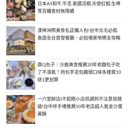
日本A5和牛.牛舌.泰國活蝦.天使紅蝦.生啤
等百種食材無限續
漢神洲際美食名店懶人包!台中北屯必逛.
島語全台首發餐廳、必拍場景地標全攻略
鼎Q包子｜沙鹿美食推薦20年老麵包子吃
了不漲氣！肉包芋泥包饅頭口味多樣買10
送1更划算
一六堂餅店|不起眼小店低調到不注意就錯
過!台中伴手禮推薦50年老店超人氣金沙蛋
黃酥