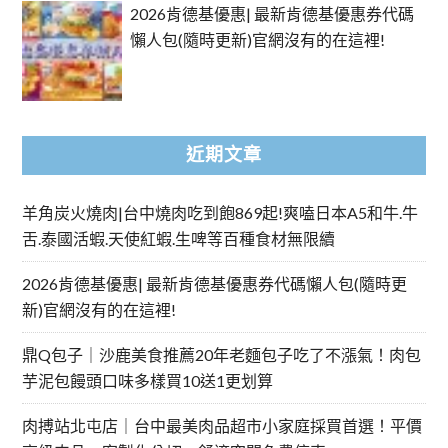
2026肯德基優惠| 最新肯德基優惠券代碼
懶人包(隨時更新)官網沒有的在這裡!
近期文章
羊角炭火燒肉|台中燒肉吃到飽869起!爽嗑日本A5和牛.牛
舌.泰國活蝦.天使紅蝦.生啤等百種食材無限續
2026肯德基優惠| 最新肯德基優惠券代碼懶人包(隨時更
新)官網沒有的在這裡!
鼎Q包子｜沙鹿美食推薦20年老麵包子吃了不漲氣！肉包
芋泥包饅頭口味多樣買10送1更划算
肉搏站北屯店｜台中最美肉品超市小家庭採買首選！平價