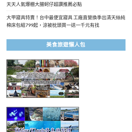
天天人氣爆棚大腸蚵仔超讚推薦必點
大甲寢具特賣！台中最便宜寢具 工廠直營換季出清天絲純
棉床包組799起，涼被枕頭買一送一千元有找
美食旅遊懶人包