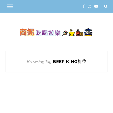
Browsing Tag
BEEF KING訂位