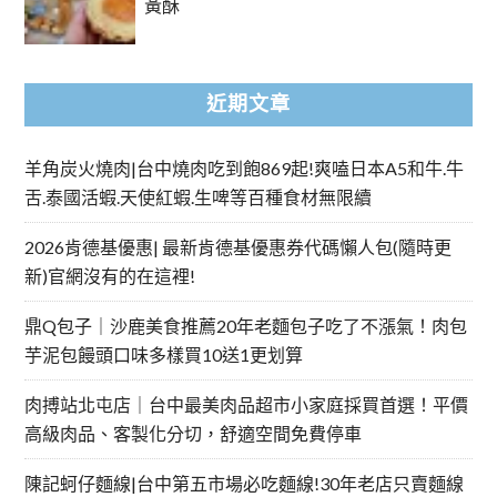
黃酥
近期文章
羊角炭火燒肉|台中燒肉吃到飽869起!爽嗑日本A5和牛.牛
舌.泰國活蝦.天使紅蝦.生啤等百種食材無限續
2026肯德基優惠| 最新肯德基優惠券代碼懶人包(隨時更
新)官網沒有的在這裡!
鼎Q包子｜沙鹿美食推薦20年老麵包子吃了不漲氣！肉包
芋泥包饅頭口味多樣買10送1更划算
肉搏站北屯店｜台中最美肉品超市小家庭採買首選！平價
高級肉品、客製化分切，舒適空間免費停車
陳記蚵仔麵線|台中第五市場必吃麵線!30年老店只賣麵線