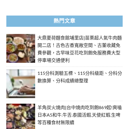
熱門文章
大鼎夏荷麵食館埔里店|苗栗超人氣牛肉麵
開二店！古色古香寬敞空間、古董收藏免
費參觀，古早味豆花吃到飽免服務費大型
停車場交通便利
115分科測驗五標、115分科級距、分科分
數換算、分科成績總整理
羊角炭火燒肉|台中燒肉吃到飽869起!爽嗑
日本A5和牛.牛舌.泰國活蝦.天使紅蝦.生啤
等百種食材無限續