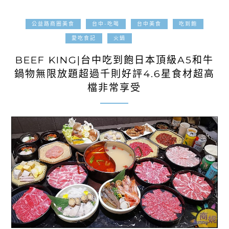
公益路商圈美食
台中-吃喝
台中美食
吃到飽
2021-11-10
愛吃食記
火鍋
BEEF KING|台中吃到飽日本頂級A5和牛
鍋物無限放題超過千則好評4.6星食材超高
檔非常享受