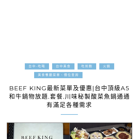
台中-吃喝
台中美食
吃到飽
火鍋
2023-07-18
美食餐廳菜單、價位查詢
BEEF KING最新菜單及優惠|台中頂級A5
和牛鍋物放題.套餐.川味秘製酸菜魚鍋通通
有滿足各種需求