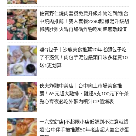
佐賀野仁燒肉套餐免費升級炸物吃到飽|台
中燒肉推薦！雙人套餐2280起 雞湯升級胡
椒豬肚雞火鍋再加碼炸物吃到飽無敵超值
鼎Q包子｜沙鹿美食推薦20年老麵包子吃
了不漲氣！肉包芋泥包饅頭口味多樣買10
送1更划算
伙夫炸雞中美店｜台中向上市場美食推
薦！65元超大雞排、雞翅6支100元下午茶
點心宵夜必吃外酥內噴汁CP值爆表
一六堂餅店|不起眼小店低調到不注意就錯
過!台中伴手禮推薦50年老店超人氣金沙蛋