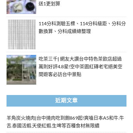
送1更划算
114分科測驗五標、114分科級距、分科分
數換算、分科成績總整理
吃茶三千| 網友大讚台中特色茶飲店超過
萬則好評4.8星!空中茶園紅磚老宅絕美空
間遊客必訪台中景點
近期文章
羊角炭火燒肉|台中燒肉吃到飽869起!爽嗑日本A5和牛.牛
舌.泰國活蝦.天使紅蝦.生啤等百種食材無限續