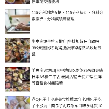
停車場交通便利
115分科測驗五標、115分科級距、分科分
數換算、分科成績總整理
牛室炙燒牛排大墩店|牛排加超狂自助吧
389元無限吃.現烤披薩炸物港點熱炒超豐
盛
羊角炭火燒肉|台中燒肉吃到飽869起!爽嗑
日本A5和牛.牛舌.泰國活蝦.天使紅蝦.生啤
等百種食材無限續
鼎Q包子｜沙鹿美食推薦20年老麵包子吃
了不漲氣！肉包芋泥包饅頭口味多樣買10