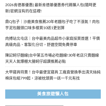
2026肯德基優惠| 最新肯德基優惠券代碼懶人包(隨時更
新)官網沒有的在這裡!
鼎Q包子｜沙鹿美食推薦20年老麵包子吃了不漲氣！肉包
芋泥包饅頭口味多樣買10送1更划算
肉搏站北屯店｜台中最美肉品超市小家庭採買首選！平價
高級肉品、客製化分切，舒適空間免費停車
陳記蚵仔麵線|台中第五市場必吃麵線!30年老店只賣麵線
天天人氣爆棚大腸蚵仔超讚推薦必點
大甲寢具特賣！台中最便宜寢具 工廠直營換季出清天絲純
棉床包組799起，涼被枕頭買一送一千元有找
美食旅遊懶人包