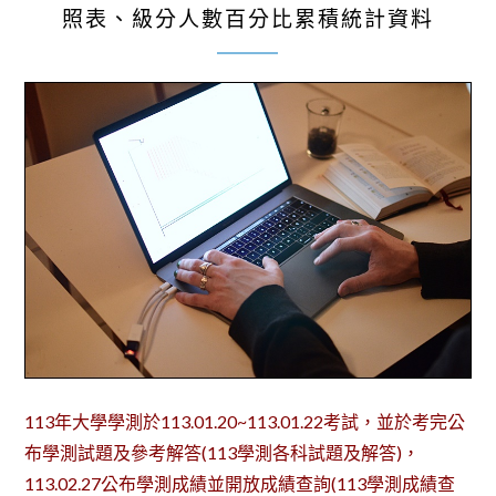
照表、級分人數百分比累積統計資料
113年大學學測於113.01.20~113.01.22考試，並於考完公
布學測試題及參考解答(113學測各科試題及解答)，
113.02.27公布學測成績並開放成績查詢(113學測成績查