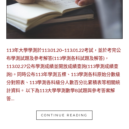
113年大學學測於113.01.20~113.01.22考試，並於考完公
布學測試題及參考解答(113學測各科試題及解答)，
113.02.27公布學測成績並開放成績查詢(113學測成績查
詢)。同時公布113年學測五標、113學測各科原始分數級
分對照表、113學測各科級分人數百分比累積表等相關統
計資料。 以下為113大學學測數學B試題與參考答案解
答…
CONTINUE READING