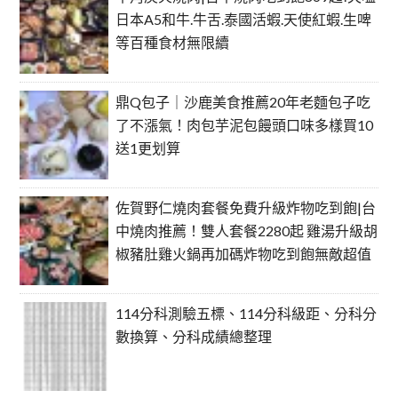
日本A5和牛.牛舌.泰國活蝦.天使紅蝦.生啤
等百種食材無限續
鼎Q包子｜沙鹿美食推薦20年老麵包子吃
了不漲氣！肉包芋泥包饅頭口味多樣買10
送1更划算
佐賀野仁燒肉套餐免費升級炸物吃到飽|台
中燒肉推薦！雙人套餐2280起 雞湯升級胡
椒豬肚雞火鍋再加碼炸物吃到飽無敵超值
114分科測驗五標、114分科級距、分科分
數換算、分科成績總整理