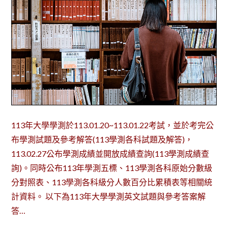
113年大學學測於113.01.20~113.01.22考試，並於考完公
布學測試題及參考解答(113學測各科試題及解答)，
113.02.27公布學測成績並開放成績查詢(113學測成績查
詢)。同時公布113年學測五標、113學測各科原始分數級
分對照表、113學測各科級分人數百分比累積表等相關統
計資料。 以下為113年大學學測英文試題與參考答案解
答…