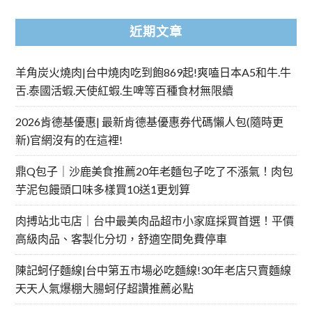
近期文章
羊角炭火燒肉|台中燒肉吃到飽869起!爽嗑日本A5和牛.牛
舌.泰國活蝦.天使紅蝦.生啤等百種食材無限續
2026肯德基優惠| 最新肯德基優惠券代碼懶人包(隨時更
新)官網沒有的在這裡!
鼎Q包子｜沙鹿美食推薦20年老麵包子吃了不漲氣！肉包
芋泥包饅頭口味多樣買10送1更划算
肉搏站北屯店｜台中最美肉品超市小家庭採買首選！平價
高級肉品、客製化分切，舒適空間免費停車
陳記蚵仔麵線|台中第五市場必吃麵線!30年老店只賣麵線
天天人氣爆棚大腸蚵仔超讚推薦必點