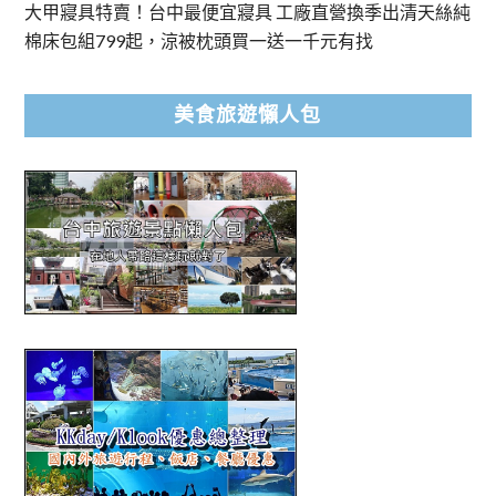
大甲寢具特賣！台中最便宜寢具 工廠直營換季出清天絲純
棉床包組799起，涼被枕頭買一送一千元有找
美食旅遊懶人包