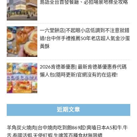
島語全台首發餐廳、必拍場景地標全攻略
一六堂餅店|不起眼小店低調到不注意就錯
過!台中伴手禮推薦50年老店超人氣金沙蛋
黃酥
2026肯德基優惠| 最新肯德基優惠券代碼
懶人包(隨時更新)官網沒有的在這裡!
近期文章
羊角炭火燒肉|台中燒肉吃到飽869起!爽嗑日本A5和牛.牛
舌.泰國活蝦.天使紅蝦.生啤等百種食材無限續