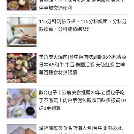
停車場交通便利
115分科測驗五標、115分科級距、分科分
數換算、分科成績總整理
羊角炭火燒肉|台中燒肉吃到飽869起!爽嗑
日本A5和牛.牛舌.泰國活蝦.天使紅蝦.生啤
等百種食材無限續
鼎Q包子｜沙鹿美食推薦20年老麵包子吃
了不漲氣！肉包芋泥包饅頭口味多樣買10
送1更划算
漢神洲際美食名店懶人包!台中北屯必逛.