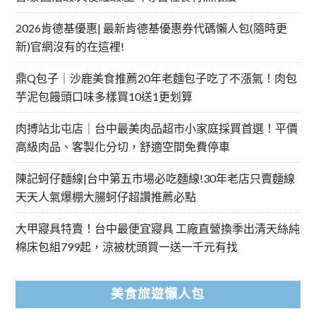
2026肯德基優惠| 最新肯德基優惠券代碼懶人包(隨時更
新)官網沒有的在這裡!
鼎Q包子｜沙鹿美食推薦20年老麵包子吃了不漲氣！肉包
芋泥包饅頭口味多樣買10送1更划算
肉搏站北屯店｜台中最美肉品超市小家庭採買首選！平價
高級肉品、客製化分切，舒適空間免費停車
陳記蚵仔麵線|台中第五市場必吃麵線!30年老店只賣麵線
天天人氣爆棚大腸蚵仔超讚推薦必點
大甲寢具特賣！台中最便宜寢具 工廠直營換季出清天絲純
棉床包組799起，涼被枕頭買一送一千元有找
美食旅遊懶人包