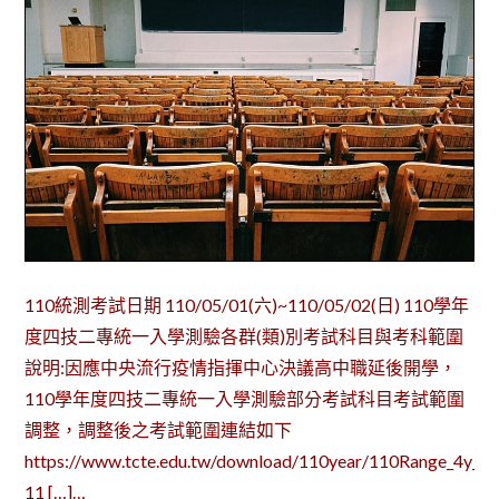
110統測考試日期 110/05/01(六)~110/05/02(日) 110學年
度四技二專統一入學測驗各群(類)別考試科目與考科範圍
說明:因應中央流行疫情指揮中心決議高中職延後開學，
110學年度四技二專統一入學測驗部分考試科目考試範圍
調整，調整後之考試範圍連結如下
https://www.tcte.edu.tw/download/110year/110Range_4y_2
11 […]…