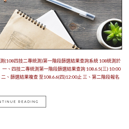
019統測(108四技二專統測)第一階段篩選結果查詢系統 108統測於
 一、四技二專統測第一階段篩選結果查詢 108.6.5(三) 10:00
篩選結果複查 至108.6.6(四)12:00止 三、第二階段報名
NTINUE READING