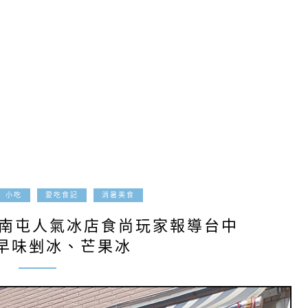
2021-04-03
小吃
愛吃食記
消暑美食
中南屯人氣冰店食尚玩家報導台中
早味剉冰、芒果冰