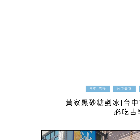
台中-吃喝
台中美食
黃家黑砂糖剉冰|台
必吃古