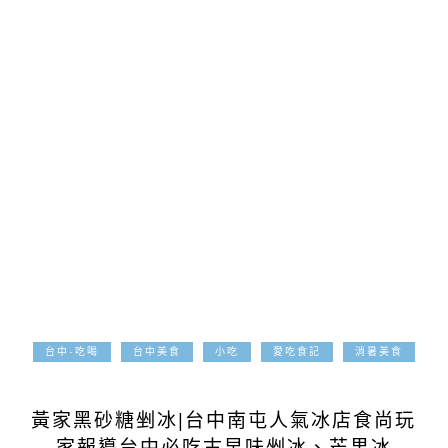
台中-吃喝
台中美食
小吃
愛吃食記
消暑美食
2021-04-03
黃家黑砂糖剉冰|台中南屯人氣冰店食尚玩
家報導台中必吃古早味剉冰、芒果冰