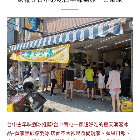
台中古早味剉冰推薦!台中南屯一家超好吃的夏天消暑冰
品~黃家黑砂糖剉冰 店面不大卻是食尚玩家、蘋果日報、