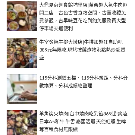
大鼎夏荷麵食館埔里店|苗栗超人氣牛肉麵
開二店！古色古香寬敞空間、古董收藏免
費參觀，古早味豆花吃到飽免服務費大型
停車場交通便利
牛室炙燒牛排大墩店|牛排加超狂自助吧
389元無限吃.現烤披薩炸物港點熱炒超豐
盛
115分科測驗五標、115分科級距、分科分
數換算、分科成績總整理
羊角炭火燒肉|台中燒肉吃到飽869起!爽嗑
日本A5和牛.牛舌.泰國活蝦.天使紅蝦.生啤
等百種食材無限續