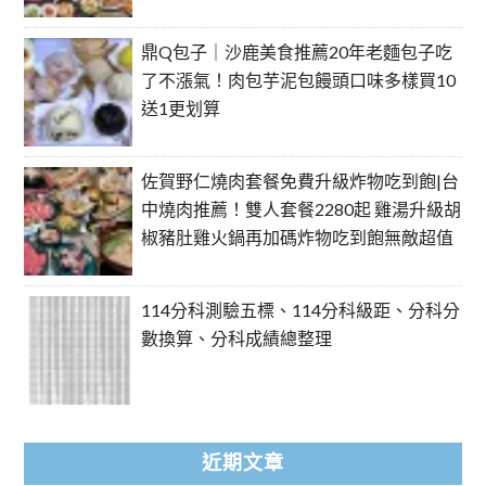
鼎Q包子｜沙鹿美食推薦20年老麵包子吃
了不漲氣！肉包芋泥包饅頭口味多樣買10
送1更划算
佐賀野仁燒肉套餐免費升級炸物吃到飽|台
中燒肉推薦！雙人套餐2280起 雞湯升級胡
椒豬肚雞火鍋再加碼炸物吃到飽無敵超值
114分科測驗五標、114分科級距、分科分
數換算、分科成績總整理
近期文章