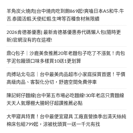
羊角炭火燒肉|台中燒肉吃到飽869起!爽嗑日本A5和牛.牛
舌.泰國活蝦.天使紅蝦.生啤等百種食材無限續
2026肯德基優惠| 最新肯德基優惠券代碼懶人包(隨時更
新)官網沒有的在這裡!
鼎Q包子｜沙鹿美食推薦20年老麵包子吃了不漲氣！肉包
芋泥包饅頭口味多樣買10送1更划算
肉搏站北屯店｜台中最美肉品超市小家庭採買首選！平價
高級肉品、客製化分切，舒適空間免費停車
陳記蚵仔麵線|台中第五市場必吃麵線!30年老店只賣麵線
天天人氣爆棚大腸蚵仔超讚推薦必點
大甲寢具特賣！台中最便宜寢具 工廠直營換季出清天絲純
棉床包組799起，涼被枕頭買一送一千元有找