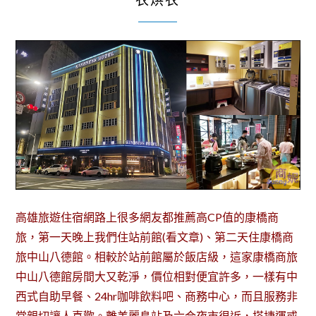
衣烘衣
高雄旅遊住宿網路上很多網友都推薦高CP值的康橋商
旅，第一天晚上我們住站前館(看文章)、第二天住康橋商
旅中山八德館。相較於站前館屬於飯店級，這家康橋商旅
中山八德館房間大又乾淨，價位相對便宜許多，一樣有中
西式自助早餐、24hr咖啡飲料吧、商務中心，而且服務非
常親切讓人喜歡。離美麗島站及六合夜市很近，搭捷運或