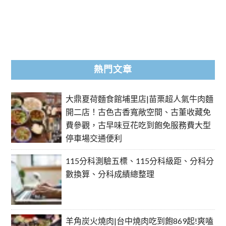
熱門文章
大鼎夏荷麵食館埔里店|苗栗超人氣牛肉麵
開二店！古色古香寬敞空間、古董收藏免
費參觀，古早味豆花吃到飽免服務費大型
停車場交通便利
115分科測驗五標、115分科級距、分科分
數換算、分科成績總整理
羊角炭火燒肉|台中燒肉吃到飽869起!爽嗑