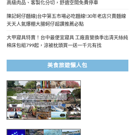
高級肉品、客製化分切，舒適空間免費停車
陳記蚵仔麵線|台中第五市場必吃麵線!30年老店只賣麵線
天天人氣爆棚大腸蚵仔超讚推薦必點
大甲寢具特賣！台中最便宜寢具 工廠直營換季出清天絲純
棉床包組799起，涼被枕頭買一送一千元有找
美食旅遊懶人包