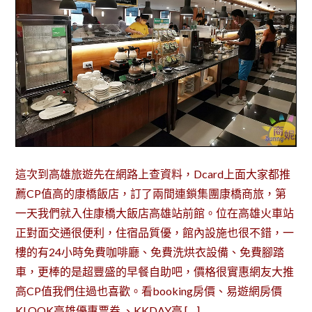
這次到高雄旅遊先在網路上查資料，Dcard上面大家都推
薦CP值高的康橋飯店，訂了兩間連鎖集團康橋商旅，第
一天我們就入住康橋大飯店高雄站前館。位在高雄火車站
正對面交通很便利，住宿品質優，館內設施也很不錯，一
樓的有24小時免費咖啡廳、免費洗烘衣設備、免費腳踏
車，更棒的是超豐盛的早餐自助吧，價格很實惠網友大推
高CP值我們住過也喜歡。看booking房價、易遊網房價
KLOOK高雄優惠票券 、KKDAY高 […]…