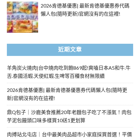
2026肯德基優惠| 最新肯德基優惠券代碼
懶人包(隨時更新)官網沒有的在這裡!
近期文章
羊角炭火燒肉|台中燒肉吃到飽869起!爽嗑日本A5和牛.牛
舌.泰國活蝦.天使紅蝦.生啤等百種食材無限續
2026肯德基優惠| 最新肯德基優惠券代碼懶人包(隨時更
新)官網沒有的在這裡!
鼎Q包子｜沙鹿美食推薦20年老麵包子吃了不漲氣！肉包
芋泥包饅頭口味多樣買10送1更划算
肉搏站北屯店｜台中最美肉品超市小家庭採買首選！平價