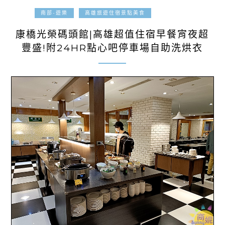
2023-04-04
南部-遊樂
高雄旅遊住宿景點美食
康橋光榮碼頭館|高雄超值住宿早餐宵夜超
豐盛!附24HR點心吧停車場自助洗烘衣