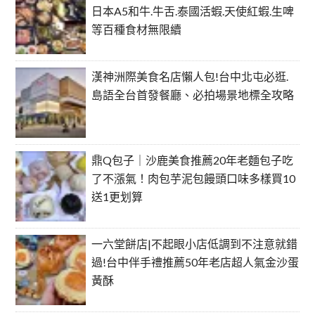
日本A5和牛.牛舌.泰國活蝦.天使紅蝦.生啤
等百種食材無限續
漢神洲際美食名店懶人包!台中北屯必逛.
島語全台首發餐廳、必拍場景地標全攻略
鼎Q包子｜沙鹿美食推薦20年老麵包子吃
了不漲氣！肉包芋泥包饅頭口味多樣買10
送1更划算
一六堂餅店|不起眼小店低調到不注意就錯
過!台中伴手禮推薦50年老店超人氣金沙蛋
黃酥