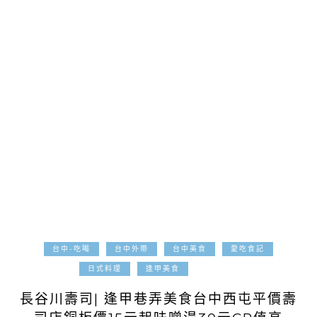
台中-吃喝
台中外帶
台中美食
愛吃食記
2025-04-15
日式料理
逢甲美食
長谷川壽司| 逢甲巷弄美食台中西屯平價壽