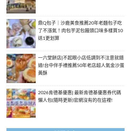
鼎Q包子｜沙鹿美食推薦20年老麵包子吃
了不漲氣！肉包芋泥包饅頭口味多樣買10
送1更划算
一六堂餅店|不起眼小店低調到不注意就錯
過!台中伴手禮推薦50年老店超人氣金沙蛋
黃酥
2026肯德基優惠| 最新肯德基優惠券代碼
懶人包(隨時更新)官網沒有的在這裡!