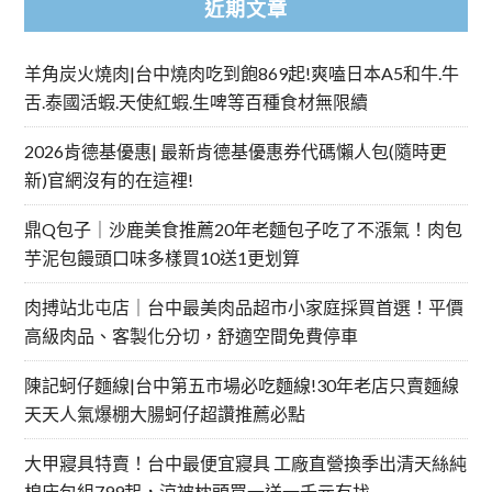
近期文章
羊角炭火燒肉|台中燒肉吃到飽869起!爽嗑日本A5和牛.牛
舌.泰國活蝦.天使紅蝦.生啤等百種食材無限續
2026肯德基優惠| 最新肯德基優惠券代碼懶人包(隨時更
新)官網沒有的在這裡!
鼎Q包子｜沙鹿美食推薦20年老麵包子吃了不漲氣！肉包
芋泥包饅頭口味多樣買10送1更划算
肉搏站北屯店｜台中最美肉品超市小家庭採買首選！平價
高級肉品、客製化分切，舒適空間免費停車
陳記蚵仔麵線|台中第五市場必吃麵線!30年老店只賣麵線
天天人氣爆棚大腸蚵仔超讚推薦必點
大甲寢具特賣！台中最便宜寢具 工廠直營換季出清天絲純
棉床包組799起，涼被枕頭買一送一千元有找