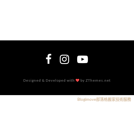
Designed & Developed with
by ZThemes.net
Blogimove部落格搬家技術服務