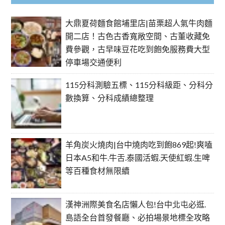
大鼎夏荷麵食館埔里店|苗栗超人氣牛肉麵
開二店！古色古香寬敞空間、古董收藏免
費參觀，古早味豆花吃到飽免服務費大型
停車場交通便利
115分科測驗五標、115分科級距、分科分
數換算、分科成績總整理
羊角炭火燒肉|台中燒肉吃到飽869起!爽嗑
日本A5和牛.牛舌.泰國活蝦.天使紅蝦.生啤
等百種食材無限續
漢神洲際美食名店懶人包!台中北屯必逛.
島語全台首發餐廳、必拍場景地標全攻略