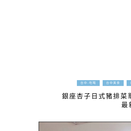
台中-吃喝
台中美食
銀座杏子日式豬排菜單
最