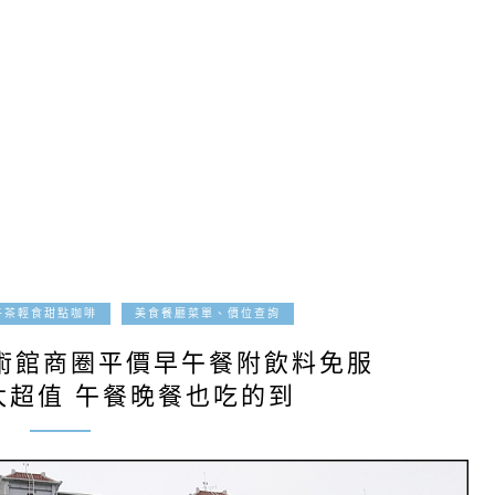
2021-04-12
午茶輕食甜點咖啡
美食餐廳菜單、價位查詢
美術館商圈平價早午餐附飲料免服
太超值 午餐晚餐也吃的到