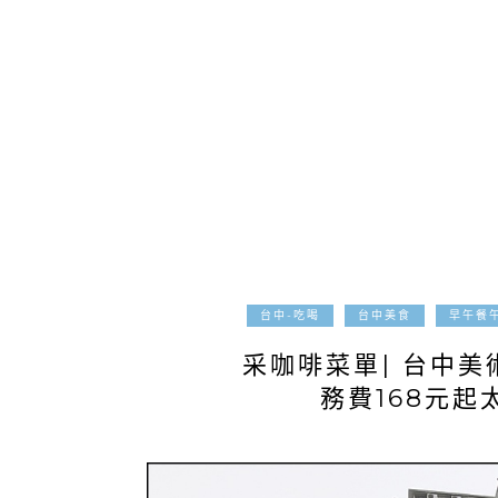
台中-吃喝
台中美食
早午餐
采咖啡菜單| 台中
務費168元起