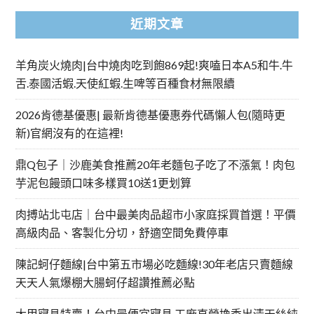
近期文章
羊角炭火燒肉|台中燒肉吃到飽869起!爽嗑日本A5和牛.牛
舌.泰國活蝦.天使紅蝦.生啤等百種食材無限續
2026肯德基優惠| 最新肯德基優惠券代碼懶人包(隨時更
新)官網沒有的在這裡!
鼎Q包子｜沙鹿美食推薦20年老麵包子吃了不漲氣！肉包
芋泥包饅頭口味多樣買10送1更划算
肉搏站北屯店｜台中最美肉品超市小家庭採買首選！平價
高級肉品、客製化分切，舒適空間免費停車
陳記蚵仔麵線|台中第五市場必吃麵線!30年老店只賣麵線
天天人氣爆棚大腸蚵仔超讚推薦必點
大甲寢具特賣！台中最便宜寢具 工廠直營換季出清天絲純