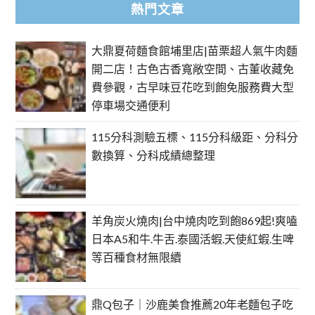
熱門文章
大鼎夏荷麵食館埔里店|苗栗超人氣牛肉麵
開二店！古色古香寬敞空間、古董收藏免
費參觀，古早味豆花吃到飽免服務費大型
停車場交通便利
115分科測驗五標、115分科級距、分科分
數換算、分科成績總整理
羊角炭火燒肉|台中燒肉吃到飽869起!爽嗑
日本A5和牛.牛舌.泰國活蝦.天使紅蝦.生啤
等百種食材無限續
鼎Q包子｜沙鹿美食推薦20年老麵包子吃