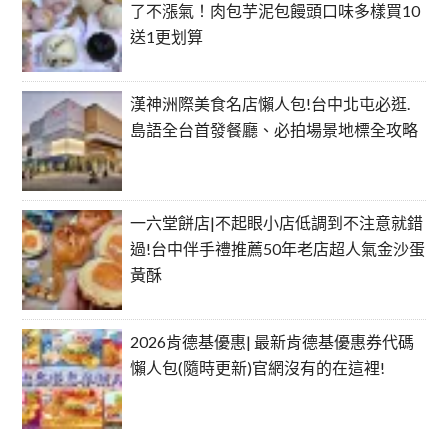
了不漲氣！肉包芋泥包饅頭口味多樣買10
送1更划算
漢神洲際美食名店懶人包!台中北屯必逛.
島語全台首發餐廳、必拍場景地標全攻略
一六堂餅店|不起眼小店低調到不注意就錯
過!台中伴手禮推薦50年老店超人氣金沙蛋
黃酥
2026肯德基優惠| 最新肯德基優惠券代碼
懶人包(隨時更新)官網沒有的在這裡!