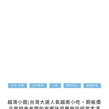
台中-吃喝
台中美食
小吃
愛吃食記
異國料理
2020-09-03
越鴻小館|台灣大道人氣越南小吃。銅板價
品嘗越南老闆的家鄉味用餐時段經常客滿