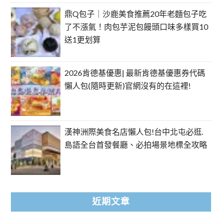
鼎Q包子｜沙鹿美食推薦20年老麵包子吃
了不漲氣！肉包芋泥包饅頭口味多樣買10
送1更划算
2026肯德基優惠| 最新肯德基優惠券代碼
懶人包(隨時更新)官網沒有的在這裡!
漢神洲際美食名店懶人包!台中北屯必逛.
島語全台首發餐廳、必拍場景地標全攻略
近期文章