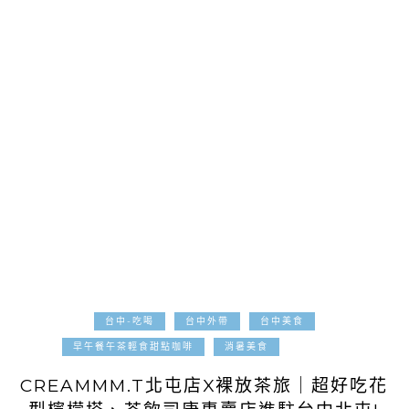
台中-吃喝
台中外帶
台中美食
2025-08-01
早午餐午茶輕食甜點咖啡
消暑美食
CREAMMM.T北屯店X裸放茶旅｜超好吃花