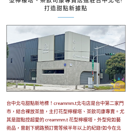
型檸檬塔、茶飲司康專賣店進駐台中北屯!
打造甜點新據點
台中北屯甜點新地標！creammm.t北屯店是台中第二家門
市，結合裸放茶旅，主打花型檸檬塔、茶飲司康專賣。尤
其是甜點控超愛的 creammm.t 花型檸檬塔，外型宛如藝
術品，曾創下網路預訂需等候半年以上的紀錄!如今在北