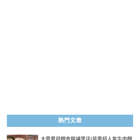
熱門文章
大鼎夏荷麵食館埔里店|苗栗超人氣牛肉麵