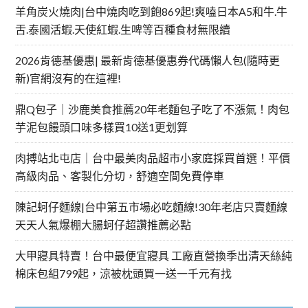
羊角炭火燒肉|台中燒肉吃到飽869起!爽嗑日本A5和牛.牛
舌.泰國活蝦.天使紅蝦.生啤等百種食材無限續
2026肯德基優惠| 最新肯德基優惠券代碼懶人包(隨時更
新)官網沒有的在這裡!
鼎Q包子｜沙鹿美食推薦20年老麵包子吃了不漲氣！肉包
芋泥包饅頭口味多樣買10送1更划算
肉搏站北屯店｜台中最美肉品超市小家庭採買首選！平價
高級肉品、客製化分切，舒適空間免費停車
陳記蚵仔麵線|台中第五市場必吃麵線!30年老店只賣麵線
天天人氣爆棚大腸蚵仔超讚推薦必點
大甲寢具特賣！台中最便宜寢具 工廠直營換季出清天絲純
棉床包組799起，涼被枕頭買一送一千元有找