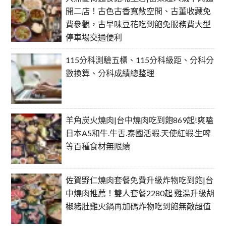
開二店！古色古香寬敞空間、古董收藏免
費參觀，古早味豆花吃到飽免服務費大型
停車場交通便利
115分科測驗五標、115分科級距、分科分
數換算、分科成績總整理
羊角炭火燒肉|台中燒肉吃到飽869起!爽嗑
日本A5和牛.牛舌.泰國活蝦.天使紅蝦.生啤
等百種食材無限續
佐賀野仁燒肉套餐免費升級炸物吃到飽|台
中燒肉推薦！雙人套餐2280起 雞湯升級胡
椒豬肚雞火鍋再加碼炸物吃到飽無敵超值