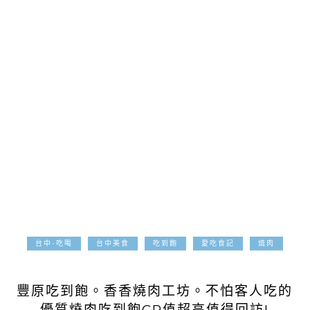
台中-吃喝
台中美食
吃到飽
愛吃食記
燒肉
2019-01-14
豐原吃到飽。香香燒肉工坊。不怕客人吃的
優質燒肉吃到飽CP值超高值得回訪!