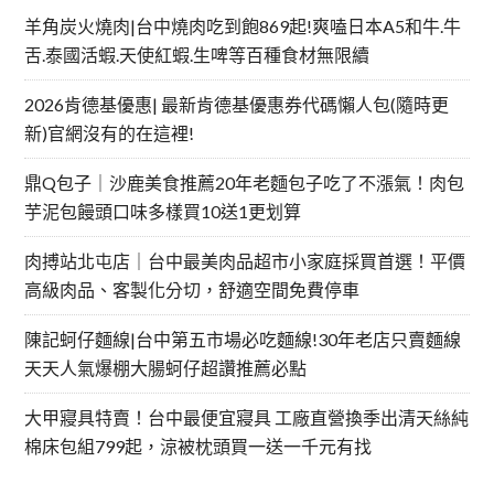
羊角炭火燒肉|台中燒肉吃到飽869起!爽嗑日本A5和牛.牛
舌.泰國活蝦.天使紅蝦.生啤等百種食材無限續
2026肯德基優惠| 最新肯德基優惠券代碼懶人包(隨時更
新)官網沒有的在這裡!
鼎Q包子｜沙鹿美食推薦20年老麵包子吃了不漲氣！肉包
芋泥包饅頭口味多樣買10送1更划算
肉搏站北屯店｜台中最美肉品超市小家庭採買首選！平價
高級肉品、客製化分切，舒適空間免費停車
陳記蚵仔麵線|台中第五市場必吃麵線!30年老店只賣麵線
天天人氣爆棚大腸蚵仔超讚推薦必點
大甲寢具特賣！台中最便宜寢具 工廠直營換季出清天絲純
棉床包組799起，涼被枕頭買一送一千元有找