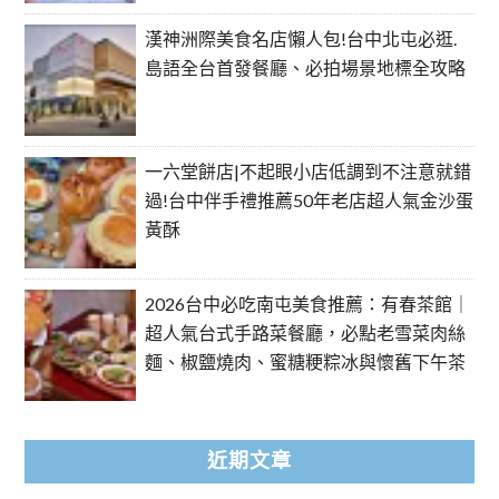
漢神洲際美食名店懶人包!台中北屯必逛.
島語全台首發餐廳、必拍場景地標全攻略
一六堂餅店|不起眼小店低調到不注意就錯
過!台中伴手禮推薦50年老店超人氣金沙蛋
黃酥
2026台中必吃南屯美食推薦：有春茶館｜
超人氣台式手路菜餐廳，必點老雪菜肉絲
麵、椒鹽燒肉、蜜糖粳粽冰與懷舊下午茶
近期文章