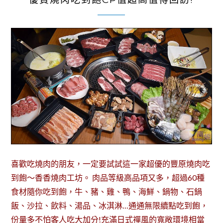
喜歡吃燒肉的朋友，一定要試試這一家超優的豐原燒肉吃
到飽～香香燒肉工坊。 肉品等級高品項又多，超過60種
食材隨你吃到飽，牛、豬、雞、鴨、海鮮、鍋物、石鍋
飯、沙拉、飲料、湯品、冰淇淋…通通無限續點吃到飽，
份量多不怕客人吃大加分!充滿日式禪風的寬敞環境相當