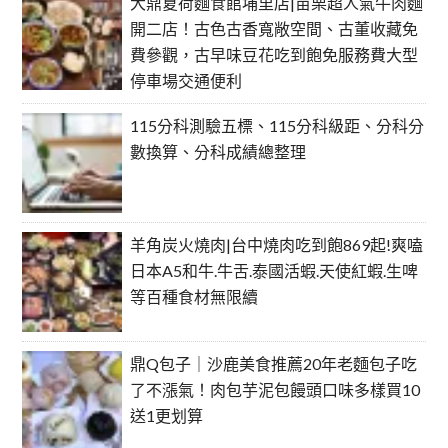
大鼎夏荷麵食館埔里店|苗栗超人氣牛肉麵
開二店！古色古香寬敞空間、古董收藏免
費參觀，古早味豆花吃到飽免服務費大型
停車場交通便利
115分科測驗五標、115分科級距、分科分
數換算、分科成績總整理
羊角炭火燒肉|台中燒肉吃到飽869起!爽嗑
日本A5和牛.牛舌.泰國活蝦.天使紅蝦.生啤
等百種食材無限續
鼎Q包子｜沙鹿美食推薦20年老麵包子吃
了不漲氣！肉包芋泥包饅頭口味多樣買10
送1更划算