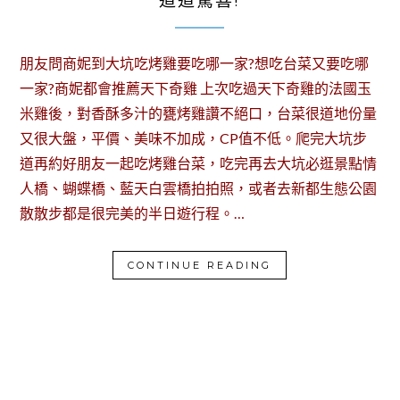
道道驚喜!
朋友問商妮到大坑吃烤雞要吃哪一家?想吃台菜又要吃哪
一家?商妮都會推薦天下奇雞 上次吃過天下奇雞的法國玉
米雞後，對香酥多汁的甕烤雞讚不絕口，台菜很道地份量
又很大盤，平價、美味不加成，CP值不低。爬完大坑步
道再約好朋友一起吃烤雞台菜，吃完再去大坑必逛景點情
人橋、蝴蝶橋、藍天白雲橋拍拍照，或者去新都生態公園
散散步都是很完美的半日遊行程。…
CONTINUE READING