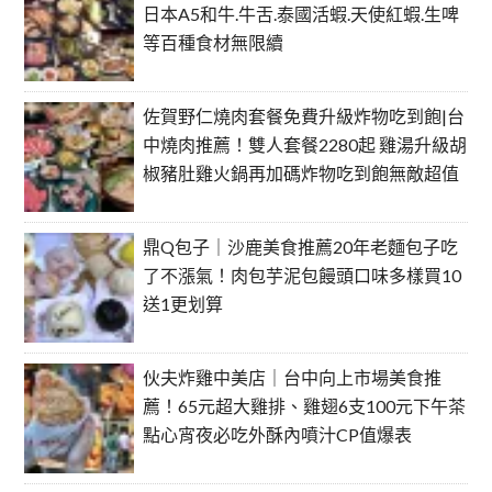
日本A5和牛.牛舌.泰國活蝦.天使紅蝦.生啤
等百種食材無限續
佐賀野仁燒肉套餐免費升級炸物吃到飽|台
中燒肉推薦！雙人套餐2280起 雞湯升級胡
椒豬肚雞火鍋再加碼炸物吃到飽無敵超值
鼎Q包子｜沙鹿美食推薦20年老麵包子吃
了不漲氣！肉包芋泥包饅頭口味多樣買10
送1更划算
伙夫炸雞中美店｜台中向上市場美食推
薦！65元超大雞排、雞翅6支100元下午茶
點心宵夜必吃外酥內噴汁CP值爆表