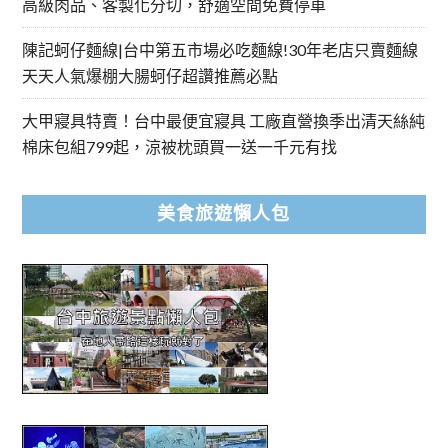
高級肉品、客製化分切，舒適空間免費停車
陳記蚵仔麵線|台中第五市場必吃麵線!30年老店只賣麵線
天天人氣爆棚大腸蚵仔超讚推薦必點
大甲寢具特賣！台中最便宜寢具 工廠直營換季出清天絲純
棉床包組799起，涼被枕頭買一送一千元有找
美食旅遊懶人包