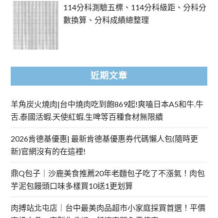
114分科測驗五標、114分科級距、分科分
數換算、分科成績總整理
近期文章
羊角炭火燒肉|台中燒肉吃到飽869起!爽嗑日本A5和牛.牛
舌.泰國活蝦.天使紅蝦.生啤等百種食材無限續
2026肯德基優惠| 最新肯德基優惠券代碼懶人包(隨時更
新)官網沒有的在這裡!
鼎Q包子｜沙鹿美食推薦20年老麵包子吃了不漲氣！肉包
芋泥包饅頭口味多樣買10送1更划算
肉搏站北屯店｜台中最美肉品超市小家庭採買首選！平價