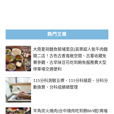
熱門文章
大鼎夏荷麵食館埔里店|苗栗超人氣牛肉麵
開二店！古色古香寬敞空間、古董收藏免
費參觀，古早味豆花吃到飽免服務費大型
停車場交通便利
115分科測驗五標、115分科級距、分科分
數換算、分科成績總整理
羊角炭火燒肉|台中燒肉吃到飽869起!爽嗑