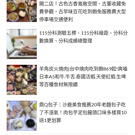
開二店！古色古香寬敞空間、古董收藏免
費參觀，古早味豆花吃到飽免服務費大型
停車場交通便利
115分科測驗五標、115分科級距、分科分
數換算、分科成績總整理
羊角炭火燒肉|台中燒肉吃到飽869起!爽嗑
日本A5和牛.牛舌.泰國活蝦.天使紅蝦.生啤
等百種食材無限續
鼎Q包子｜沙鹿美食推薦20年老麵包子吃
了不漲氣！肉包芋泥包饅頭口味多樣買10
送1更划算