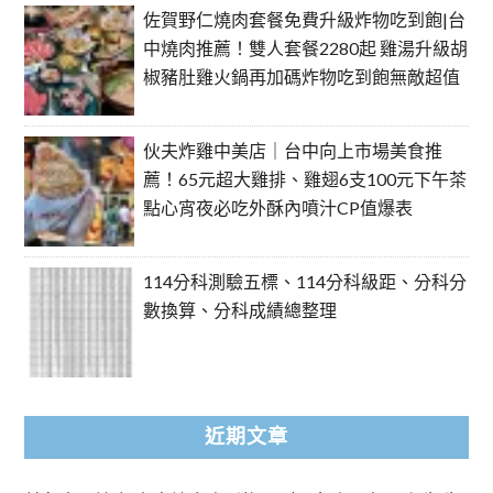
佐賀野仁燒肉套餐免費升級炸物吃到飽|台
中燒肉推薦！雙人套餐2280起 雞湯升級胡
椒豬肚雞火鍋再加碼炸物吃到飽無敵超值
伙夫炸雞中美店｜台中向上市場美食推
薦！65元超大雞排、雞翅6支100元下午茶
點心宵夜必吃外酥內噴汁CP值爆表
114分科測驗五標、114分科級距、分科分
數換算、分科成績總整理
近期文章