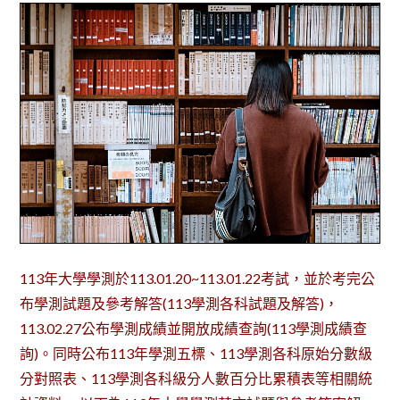
113年大學學測於113.01.20~113.01.22考試，並於考完公
布學測試題及參考解答(113學測各科試題及解答)，
113.02.27公布學測成績並開放成績查詢(113學測成績查
詢)。同時公布113年學測五標、113學測各科原始分數級
分對照表、113學測各科級分人數百分比累積表等相關統