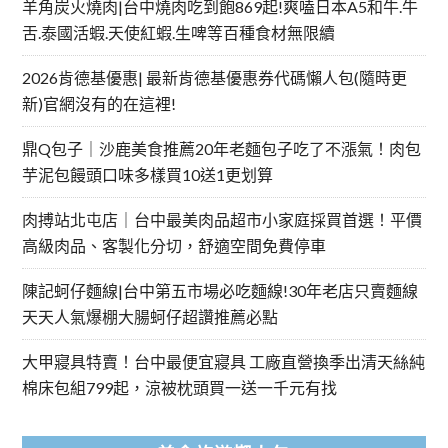
羊角炭火燒肉|台中燒肉吃到飽869起!爽嗑日本A5和牛.牛
舌.泰國活蝦.天使紅蝦.生啤等百種食材無限續
2026肯德基優惠| 最新肯德基優惠券代碼懶人包(隨時更
新)官網沒有的在這裡!
鼎Q包子｜沙鹿美食推薦20年老麵包子吃了不漲氣！肉包
芋泥包饅頭口味多樣買10送1更划算
肉搏站北屯店｜台中最美肉品超市小家庭採買首選！平價
高級肉品、客製化分切，舒適空間免費停車
陳記蚵仔麵線|台中第五市場必吃麵線!30年老店只賣麵線
天天人氣爆棚大腸蚵仔超讚推薦必點
大甲寢具特賣！台中最便宜寢具 工廠直營換季出清天絲純
棉床包組799起，涼被枕頭買一送一千元有找