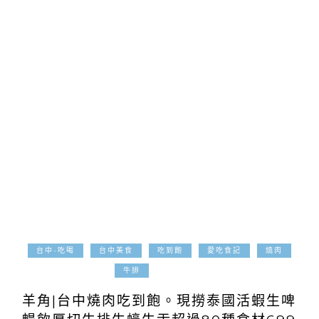
台中-吃喝
台中美食
吃到飽
愛吃食記
燒肉
2020-05-02
牛排
羊角|台中燒肉吃到飽。現撈泰國活蝦生啤