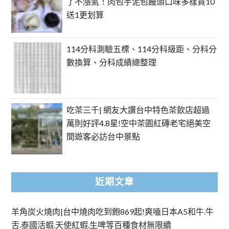
了不漲氣！肉包芋泥包饅頭口味多樣買10
送1更划算
114分科測驗五標、114分科級距、分科分
數換算、分科成績總整理
吃茶三千| 網友大讚台中特色茶飲店超過
萬則好評4.8星!空中茶園紅磚老宅絕美空
間遊客必訪台中景點
近期文章
羊角炭火燒肉|台中燒肉吃到飽869起!爽嗑日本A5和牛.牛
舌.泰國活蝦.天使紅蝦.生啤等百種食材無限續