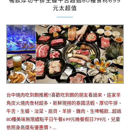
暢飲厚切牛排生蠔牛舌超過80種食材699
元太超值
台中燒肉吃到飽推薦!!喜歡吃到飽的朋友看過來，這家羊
角炭火燒肉食材超多，新鮮現撈的泰國活蝦、厚切牛排、
牛舌、生蠔、淡菜、扇貝、羊排、雞肉、生啤暢飲…超過
80種美味無限續點平日午餐699元晚餐假日799元，兒童
依照身高還有優惠價。…