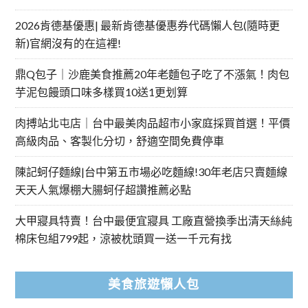
2026肯德基優惠| 最新肯德基優惠券代碼懶人包(隨時更
新)官網沒有的在這裡!
鼎Q包子｜沙鹿美食推薦20年老麵包子吃了不漲氣！肉包
芋泥包饅頭口味多樣買10送1更划算
肉搏站北屯店｜台中最美肉品超市小家庭採買首選！平價
高級肉品、客製化分切，舒適空間免費停車
陳記蚵仔麵線|台中第五市場必吃麵線!30年老店只賣麵線
天天人氣爆棚大腸蚵仔超讚推薦必點
大甲寢具特賣！台中最便宜寢具 工廠直營換季出清天絲純
棉床包組799起，涼被枕頭買一送一千元有找
美食旅遊懶人包