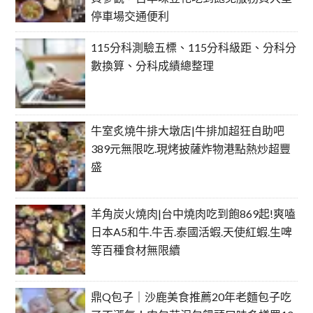
停車場交通便利
115分科測驗五標、115分科級距、分科分
數換算、分科成績總整理
牛室炙燒牛排大墩店|牛排加超狂自助吧
389元無限吃.現烤披薩炸物港點熱炒超豐
盛
羊角炭火燒肉|台中燒肉吃到飽869起!爽嗑
日本A5和牛.牛舌.泰國活蝦.天使紅蝦.生啤
等百種食材無限續
鼎Q包子｜沙鹿美食推薦20年老麵包子吃