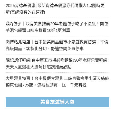
2026肯德基優惠| 最新肯德基優惠券代碼懶人包(隨時更
新)官網沒有的在這裡!
鼎Q包子｜沙鹿美食推薦20年老麵包子吃了不漲氣！肉包
芋泥包饅頭口味多樣買10送1更划算
肉搏站北屯店｜台中最美肉品超市小家庭採買首選！平價
高級肉品、客製化分切，舒適空間免費停車
陳記蚵仔麵線|台中第五市場必吃麵線!30年老店只賣麵線
天天人氣爆棚大腸蚵仔超讚推薦必點
大甲寢具特賣！台中最便宜寢具 工廠直營換季出清天絲純
棉床包組799起，涼被枕頭買一送一千元有找
美食旅遊懶人包