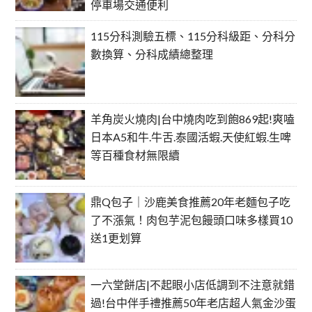
停車場交通便利
115分科測驗五標、115分科級距、分科分
數換算、分科成績總整理
羊角炭火燒肉|台中燒肉吃到飽869起!爽嗑
日本A5和牛.牛舌.泰國活蝦.天使紅蝦.生啤
等百種食材無限續
鼎Q包子｜沙鹿美食推薦20年老麵包子吃
了不漲氣！肉包芋泥包饅頭口味多樣買10
送1更划算
一六堂餅店|不起眼小店低調到不注意就錯
過!台中伴手禮推薦50年老店超人氣金沙蛋