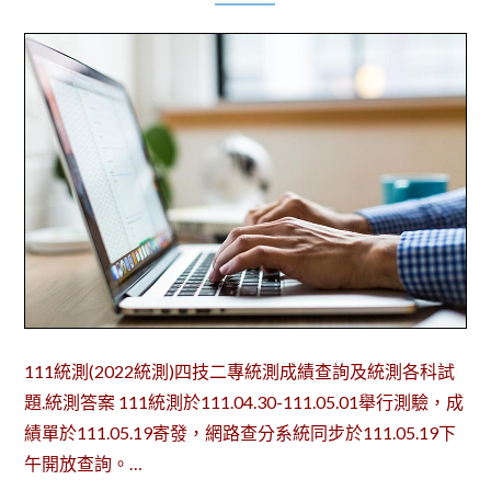
111統測(2022統測)四技二專統測成績查詢及統測各科試
題.統測答案 111統測於111.04.30-111.05.01舉行測驗，成
績單於111.05.19寄發，網路查分系統同步於111.05.19下
午開放查詢。…