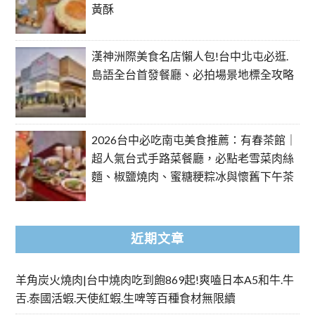
黃酥
漢神洲際美食名店懶人包!台中北屯必逛.
島語全台首發餐廳、必拍場景地標全攻略
2026台中必吃南屯美食推薦：有春茶館｜
超人氣台式手路菜餐廳，必點老雪菜肉絲
麵、椒鹽燒肉、蜜糖粳粽冰與懷舊下午茶
近期文章
羊角炭火燒肉|台中燒肉吃到飽869起!爽嗑日本A5和牛.牛
舌.泰國活蝦.天使紅蝦.生啤等百種食材無限續