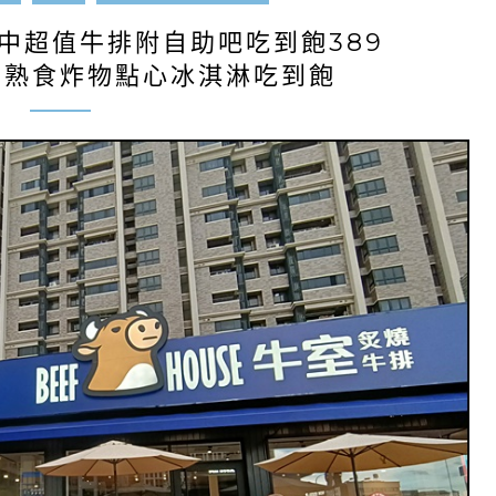
中超值牛排附自助吧吃到飽389
薩熟食炸物點心冰淇淋吃到飽