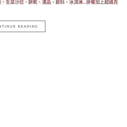
飯、生菜沙拉、餅乾、湯品、飲料、冰淇淋…排餐加上超過百
NTINUE READING