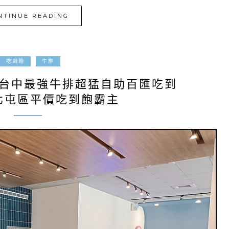
NTINUE READING
2025-03-29
吃到飽
牛排
|台中最強牛排超猛自助百匯吃到
!北屯區平價吃到飽霸主