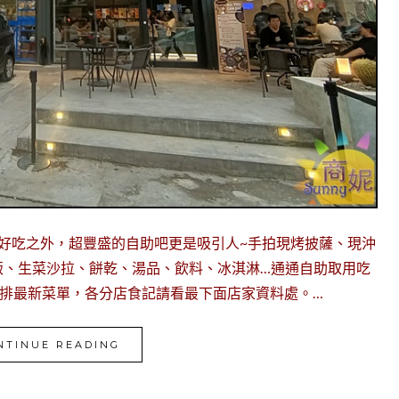
好吃之外，超豐盛的自助吧更是吸引人~手拍現烤披薩、現沖
飯、生菜沙拉、餅乾、湯品、飲料、冰淇淋…通通自助取用吃
牛排最新菜單，各分店食記請看最下面店家資料處。…
NTINUE READING