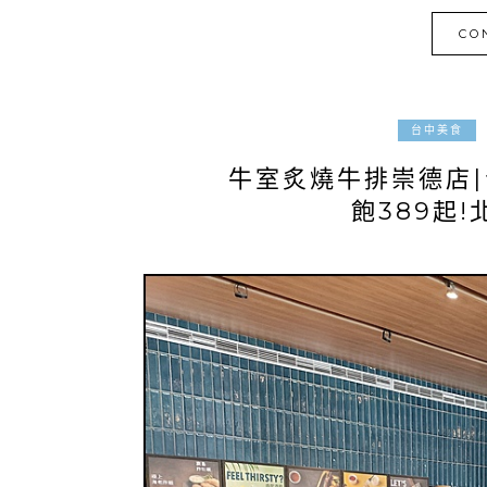
CO
台中美食
牛室炙燒牛排崇德店
飽389起