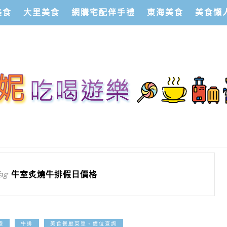
美食
大里美食
網購宅配伴手禮
東海美食
美食懶
ag
牛室炙燒牛排假日價格
2025-04-08
飽
牛排
美食餐廳菜單、價位查詢