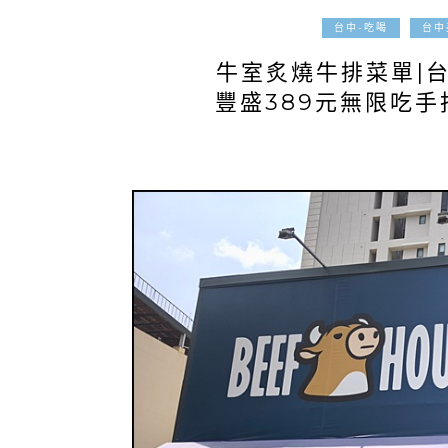
台中-吃喝
台中
牛室炙燒牛排菜單|
豐盛389元無限吃