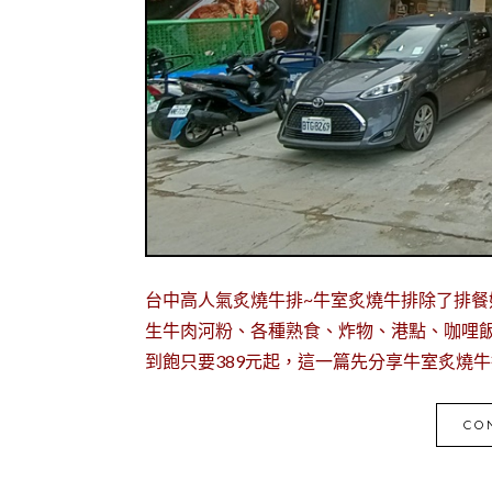
台中高人氣炙燒牛排~牛室炙燒牛排除了排餐
生牛肉河粉、各種熟食、炸物、港點、咖哩
到飽只要389元起，這一篇先分享牛室炙燒
CO