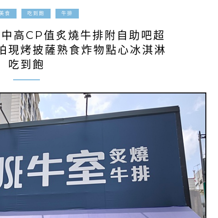
2025-04-01
美食
吃到飽
牛排
台中高CP值炙燒牛排附自助吧超
手拍現烤披薩熟食炸物點心冰淇淋
吃到飽