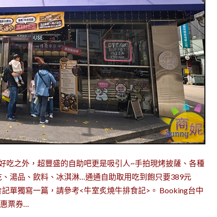
好吃之外，超豐盛的自助吧更是吸引人~手拍現烤披薩、各種
、湯品、飲料、冰淇淋…通通自助取用吃到飽只要389元
單獨寫一篇，請參考<牛室炙燒牛排食記>。 Booking台中
優惠票券…