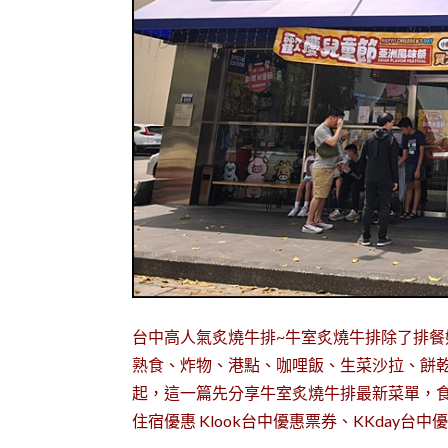
台中高人氣炙燒牛排~牛室炙燒牛排除了排餐
熟食、炸物、港點、咖哩飯、生菜沙拉、餅乾
起，這一篇先分享牛室炙燒牛排最新菜單，食記
住宿優惠 Klook台中優惠票券、KKday台中