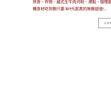
熟食、炸物、越式生牛肉河粉、港點、咖哩
種食材吃到飽只要389元起真的無敵超值!…
CO