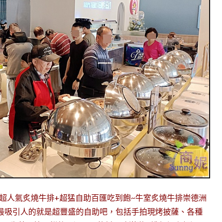
中超人氣炙燒牛排+超猛自助百匯吃到飽~牛室炙燒牛排崇德洲
最吸引人的就是超豐盛的自助吧，包括手拍現烤披薩、各種