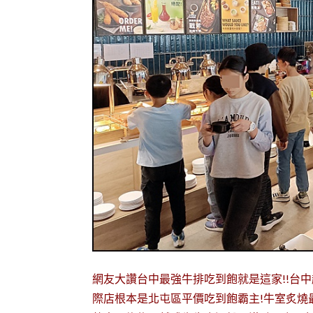
網友大讚台中最強牛排吃到飽就是這家!!台
際店根本是北屯區平價吃到飽霸主!牛室炙燒