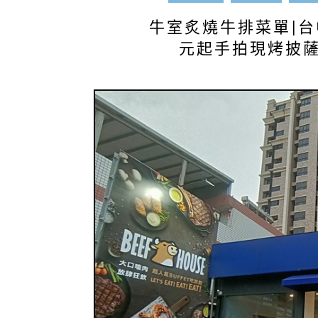
牛室炙燒牛排菜單|台
元起手拍現烤披