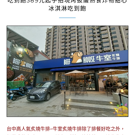
吃到飽389元起手拍現烤披薩熟食炸物點心
冰淇淋吃到飽
台中高人氣炙燒牛排~牛室炙燒牛排除了排餐好吃之外，