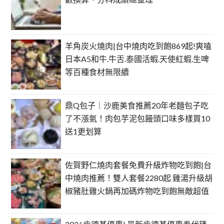
羊角炭火燒肉|台中燒肉吃到飽869起!爽嗑
日本A5和牛.牛舌.泰國活蝦.天使紅蝦.生啤
等百種食材無限續
鼎Q包子｜沙鹿美食推薦20年老麵包子吃
了不漲氣！肉包芋泥包饅頭口味多樣買10
送1更划算
佐賀野仁燒肉套餐免費升級炸物吃到飽|台
中燒肉推薦！雙人套餐2280起 雞湯升級胡
椒豬肚雞火鍋再加碼炸物吃到飽無敵超值