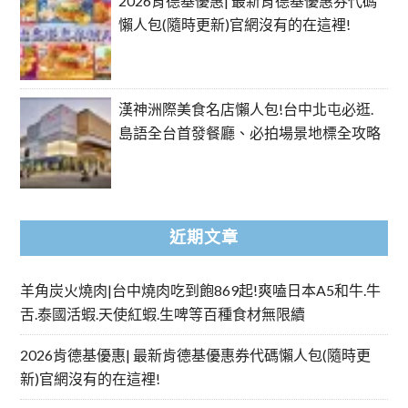
2026肯德基優惠| 最新肯德基優惠券代碼
懶人包(隨時更新)官網沒有的在這裡!
漢神洲際美食名店懶人包!台中北屯必逛.
島語全台首發餐廳、必拍場景地標全攻略
近期文章
羊角炭火燒肉|台中燒肉吃到飽869起!爽嗑日本A5和牛.牛
舌.泰國活蝦.天使紅蝦.生啤等百種食材無限續
2026肯德基優惠| 最新肯德基優惠券代碼懶人包(隨時更
新)官網沒有的在這裡!