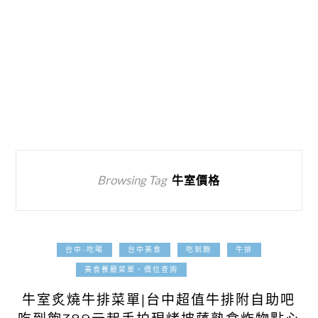
Browsing Tag
牛室價格
台中-吃喝
台中美食
吃到飽
牛排
2025-04-08
美食餐廳菜單、價位查詢
牛室炙燒牛排菜單|台中超值牛排附自助吧