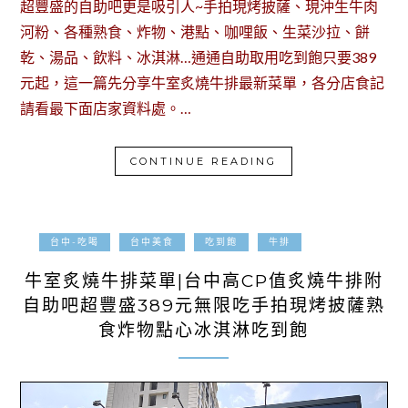
超豐盛的自助吧更是吸引人~手拍現烤披薩、現沖生牛肉
河粉、各種熟食、炸物、港點、咖哩飯、生菜沙拉、餅
乾、湯品、飲料、冰淇淋…通通自助取用吃到飽只要389
元起，這一篇先分享牛室炙燒牛排最新菜單，各分店食記
請看最下面店家資料處。…
CONTINUE READING
2025-04-01
台中-吃喝
台中美食
吃到飽
牛排
牛室炙燒牛排菜單|台中高CP值炙燒牛排附
自助吧超豐盛389元無限吃手拍現烤披薩熟
食炸物點心冰淇淋吃到飽