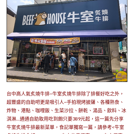
台中高人氣炙燒牛排~牛室炙燒牛排除了排餐好吃之外，
超豐盛的自助吧更是吸引人~手拍現烤披薩、各種熟食、
炸物、港點、咖哩飯、生菜沙拉、餅乾、湯品、飲料、冰
淇淋…通通自助取用吃到飽只要389元起，這一篇先分享
牛室炙燒牛排最新菜單，食記單獨寫一篇，請參考<牛室