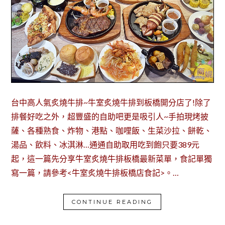
台中高人氣炙燒牛排~牛室炙燒牛排到板橋開分店了!除了
排餐好吃之外，超豐盛的自助吧更是吸引人~手拍現烤披
薩、各種熟食、炸物、港點、咖哩飯、生菜沙拉、餅乾、
湯品、飲料、冰淇淋…通通自助取用吃到飽只要389元
起，這一篇先分享牛室炙燒牛排板橋最新菜單，食記單獨
寫一篇，請參考<牛室炙燒牛排板橋店食記>。…
CONTINUE READING