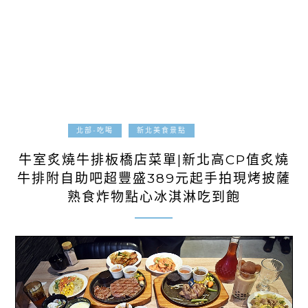
2023-11-27
北部-吃喝
新北美食景點
牛室炙燒牛排板橋店菜單|新北高CP值炙燒
牛排附自助吧超豐盛389元起手拍現烤披薩
熟食炸物點心冰淇淋吃到飽