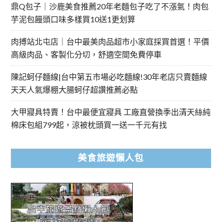
鼎Q包子｜沙鹿美食推薦20年老麵包子吃了不漲氣！肉包
芋泥包饅頭口味多樣買10送1更划算
肉搏站北屯店｜台中最美肉品超市小家庭採買首選！平價
高級肉品、客製化分切，舒適空間免費停車
陳記蚵仔麵線|台中第五市場必吃麵線!30年老店只賣麵線
天天人氣爆棚大腸蚵仔超讚推薦必點
大甲寢具特賣！台中最便宜寢具 工廠直營換季出清天絲純
棉床包組799起，涼被枕頭買一送一千元有找
美食旅遊懶人包