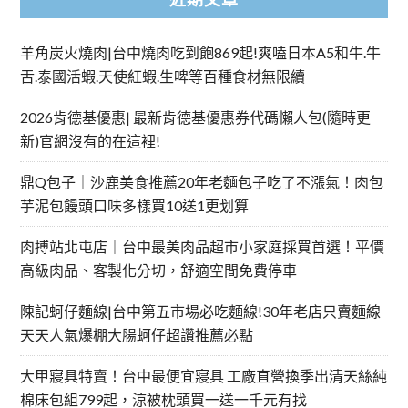
羊角炭火燒肉|台中燒肉吃到飽869起!爽嗑日本A5和牛.牛
舌.泰國活蝦.天使紅蝦.生啤等百種食材無限續
2026肯德基優惠| 最新肯德基優惠券代碼懶人包(隨時更
新)官網沒有的在這裡!
鼎Q包子｜沙鹿美食推薦20年老麵包子吃了不漲氣！肉包
芋泥包饅頭口味多樣買10送1更划算
肉搏站北屯店｜台中最美肉品超市小家庭採買首選！平價
高級肉品、客製化分切，舒適空間免費停車
陳記蚵仔麵線|台中第五市場必吃麵線!30年老店只賣麵線
天天人氣爆棚大腸蚵仔超讚推薦必點
大甲寢具特賣！台中最便宜寢具 工廠直營換季出清天絲純
棉床包組799起，涼被枕頭買一送一千元有找