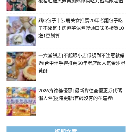
椒豬肚雞火鍋再加碼炸物吃到飽無敵超值
鼎Q包子｜沙鹿美食推薦20年老麵包子吃
了不漲氣！肉包芋泥包饅頭口味多樣買10
送1更划算
一六堂餅店|不起眼小店低調到不注意就錯
過!台中伴手禮推薦50年老店超人氣金沙蛋
黃酥
2026肯德基優惠| 最新肯德基優惠券代碼
懶人包(隨時更新)官網沒有的在這裡!
近期文章