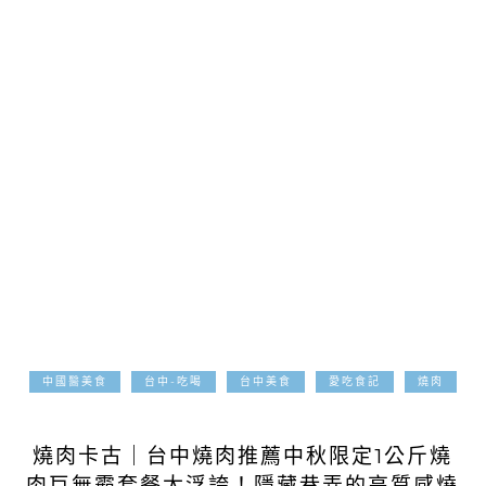
中國醫美食
台中-吃喝
台中美食
愛吃食記
燒肉
2025-09-24
燒肉卡古｜台中燒肉推薦中秋限定1公斤燒
肉巨無霸套餐太浮誇！隱藏巷弄的高質感燒