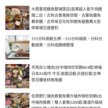
大鼎夏荷麵食館埔里店|苗栗超人氣牛肉麵
開二店！古色古香寬敞空間、古董收藏免
費參觀，古早味豆花吃到飽免服務費大型
停車場交通便利
115分科測驗五標、115分科級距、分科分
數換算、分科成績總整理
羊角炭火燒肉|台中燒肉吃到飽869起!爽嗑
日本A5和牛.牛舌.泰國活蝦.天使紅蝦.生啤
等百種食材無限續
佐賀野仁燒肉套餐免費升級炸物吃到飽|台
中燒肉推薦！雙人套餐2280起 雞湯升級胡