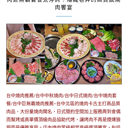
肉饗宴
台中燒肉推薦/台中中秋燒肉/台中日式燒肉/台中燒肉套
餐/台中巨無霸燒肉推薦~台中北區的燒肉卡古主打高品質
肉品、大份量燒肉聞名，日式簡約空間加上服務周到會偶
而幫烤或高單價頂級肉品協助代烤，讓烤肉不再是煙燻狼
狽而是優雅享受。店內燒肉等級相當高級選項豐富，包括