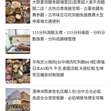
大鼎夏荷麵食館埔里店|苗栗超人氣牛肉麵
開二店！古色古香寬敞空間、古董收藏免
費參觀，古早味豆花吃到飽免服務費大型
停車場交通便利
115分科測驗五標、115分科級距、分科分
數換算、分科成績總整理
羊角炭火燒肉|台中燒肉吃到飽869起!爽嗑
日本A5和牛.牛舌.泰國活蝦.天使紅蝦.生啤
等百種食材無限續
漢神洲際美食名店懶人包!台中北屯必逛.
島語全台首發餐廳、必拍場景地標全攻略