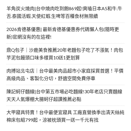
羊角炭火燒肉|台中燒肉吃到飽869起!爽嗑日本A5和牛.牛
舌.泰國活蝦.天使紅蝦.生啤等百種食材無限續
2026肯德基優惠| 最新肯德基優惠券代碼懶人包(隨時更
新)官網沒有的在這裡!
鼎Q包子｜沙鹿美食推薦20年老麵包子吃了不漲氣！肉包
芋泥包饅頭口味多樣買10送1更划算
肉搏站北屯店｜台中最美肉品超市小家庭採買首選！平價
高級肉品、客製化分切，舒適空間免費停車
陳記蚵仔麵線|台中第五市場必吃麵線!30年老店只賣麵線
天天人氣爆棚大腸蚵仔超讚推薦必點
大甲寢具特賣！台中最便宜寢具 工廠直營換季出清天絲純
棉床包組799起，涼被枕頭買一送一千元有找