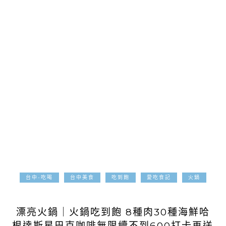
台中-吃喝
台中美食
吃到飽
愛吃食記
火鍋
2021-01-29
漂亮火鍋｜火鍋吃到飽 8種肉30種海鮮哈
根達斯星巴克咖啡無限續不到600打卡再送