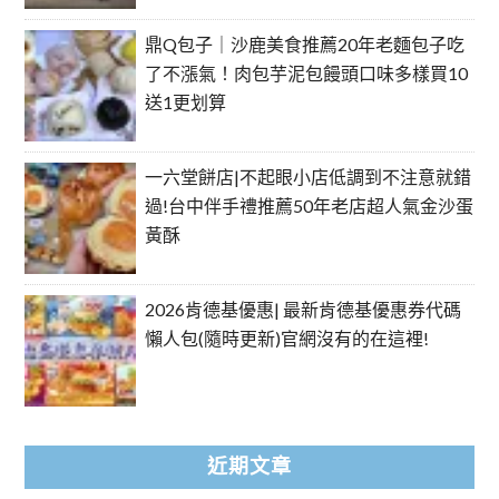
鼎Q包子｜沙鹿美食推薦20年老麵包子吃
了不漲氣！肉包芋泥包饅頭口味多樣買10
送1更划算
一六堂餅店|不起眼小店低調到不注意就錯
過!台中伴手禮推薦50年老店超人氣金沙蛋
黃酥
2026肯德基優惠| 最新肯德基優惠券代碼
懶人包(隨時更新)官網沒有的在這裡!
近期文章