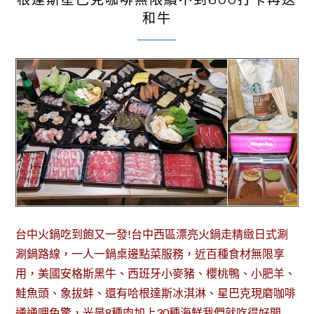
和牛
台中火鍋吃到飽又一發!台中西區漂亮火鍋走精緻日式涮
涮鍋路線，一人一鍋桌邊點菜服務，近百種食材無限享
用，美國安格斯黑牛、西班牙小麥豬、櫻桃鴨、小肥羊、
鮭魚頭、象拔蚌、還有哈根達斯冰淇淋、星巴克現磨咖啡
通通呷免驚，光是8種肉加上30種海鮮我們就吃得好開