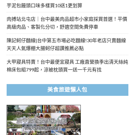
芋泥包饅頭口味多樣買10送1更划算
肉搏站北屯店｜台中最美肉品超市小家庭採買首選！平價
高級肉品、客製化分切，舒適空間免費停車
陳記蚵仔麵線|台中第五市場必吃麵線!30年老店只賣麵線
天天人氣爆棚大腸蚵仔超讚推薦必點
大甲寢具特賣！台中最便宜寢具 工廠直營換季出清天絲純
棉床包組799起，涼被枕頭買一送一千元有找
美食旅遊懶人包