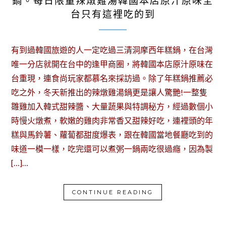
鍋。每日限量辣燉雞湯韓國本店原汁原味全
台只有這裡吃的到
有到過韓國旅遊的人一定吃過三清洞摩西年糕鍋，在台灣
唯一分店就開在台中的逢甲商圈，將韓國本店原汁原味在
台重現，連食尚玩家都慕名來採訪過。除了年糕鍋推薦必
吃之外，冬天新推出的辣燉雞湯鍋更是讓人驚艷!一整隻
雛雞加入韓式甜辣醬、大量蔬果與特調秘方，經過數個小
時慢火燉煮，軟嫩的雞肉非常香又甜辣好吃，連裡頭的年
糕與馬鈴薯、蘿蔔都甜度爆表，跟在韓國當地餐廳吃到的
味道一模一樣，吃完還可以煮粥一鍋兩吃很過癮，因為製
[…]…
CONTINUE READING