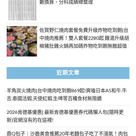
數換算、分科成績總整理
佐賀野仁燒肉套餐免費升級炸物吃到飽|台
中燒肉推薦！雙人套餐2280起 雞湯升級胡
椒豬肚雞火鍋再加碼炸物吃到飽無敵超值
近期文章
羊角炭火燒肉|台中燒肉吃到飽869起!爽嗑日本A5和牛.牛
舌.泰國活蝦.天使紅蝦.生啤等百種食材無限續
2026肯德基優惠| 最新肯德基優惠券代碼懶人包(隨時更
新)官網沒有的在這裡!
鼎Q包子｜沙鹿美食推薦20年老麵包子吃了不漲氣！肉包