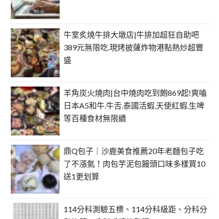
牛室炙燒牛排大墩店|牛排加超狂自助吧
389元無限吃.現烤披薩炸物港點熱炒超豐
盛
羊角炭火燒肉|台中燒肉吃到飽869起!爽嗑
日本A5和牛.牛舌.泰國活蝦.天使紅蝦.生啤
等百種食材無限續
鼎Q包子｜沙鹿美食推薦20年老麵包子吃
了不漲氣！肉包芋泥包饅頭口味多樣買10
送1更划算
114分科測驗五標、114分科級距、分科分