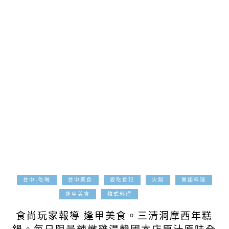
台中-吃喝
台中美食
愛吃食記
火鍋
異國料理
2017-12-15
逢甲美食
韓式料理
食尚玩家報導 逢甲美食。三清洞摩西年糕