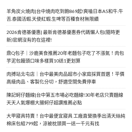
羊角炭火燒肉|台中燒肉吃到飽869起!爽嗑日本A5和牛.牛
舌.泰國活蝦.天使紅蝦.生啤等百種食材無限續
2026肯德基優惠| 最新肯德基優惠券代碼懶人包(隨時更
新)官網沒有的在這裡!
鼎Q包子｜沙鹿美食推薦20年老麵包子吃了不漲氣！肉包
芋泥包饅頭口味多樣買10送1更划算
肉搏站北屯店｜台中最美肉品超市小家庭採買首選！平價
高級肉品、客製化分切，舒適空間免費停車
陳記蚵仔麵線|台中第五市場必吃麵線!30年老店只賣麵線
天天人氣爆棚大腸蚵仔超讚推薦必點
大甲寢具特賣！台中最便宜寢具 工廠直營換季出清天絲純
棉床包組799起，涼被枕頭買一送一千元有找