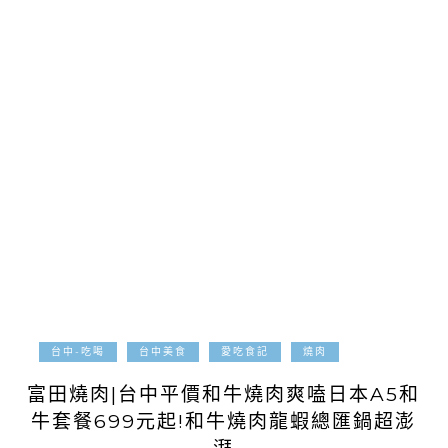
2020-11-03
台中-吃喝
台中美食
愛吃食記
燒肉
富田燒肉|台中平價和牛燒肉爽嗑日本A5和
牛套餐699元起!和牛燒肉龍蝦總匯鍋超澎