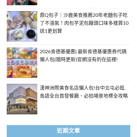
鼎Q包子｜沙鹿美食推薦20年老麵包子吃
了不漲氣！肉包芋泥包饅頭口味多樣買10
送1更划算
2026肯德基優惠| 最新肯德基優惠券代碼
懶人包(隨時更新)官網沒有的在這裡!
漢神洲際美食名店懶人包!台中北屯必逛.
島語全台首發餐廳、必拍場景地標全攻略
近期文章