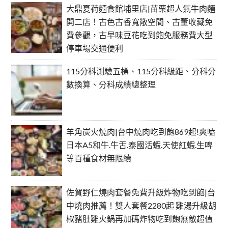
大鼎夏荷麵食館埔里店|苗栗超人氣牛肉麵
開二店！古色古香寬敞空間、古董收藏免
費參觀，古早味豆花吃到飽免服務費大型
停車場交通便利
115分科測驗五標、115分科級距、分科分
數換算、分科成績總整理
羊角炭火燒肉|台中燒肉吃到飽869起!爽嗑
日本A5和牛.牛舌.泰國活蝦.天使紅蝦.生啤
等百種食材無限續
佐賀野仁燒肉套餐免費升級炸物吃到飽|台
中燒肉推薦！雙人套餐2280起 雞湯升級胡
椒豬肚雞火鍋再加碼炸物吃到飽無敵超值