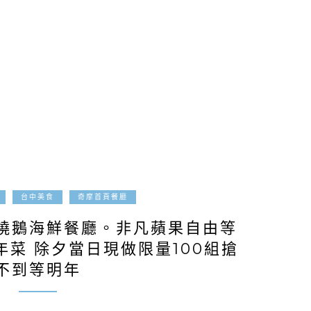
2018-12-13
台中美食
奇摩首頁餐廳
燒鵝海鮮餐廳。非凡蘋果自由等
菜 除夕當日現做限量100組搶
不到等明年